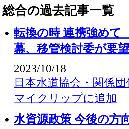
総合の過去記事一覧
転換の時 連携強めて
幕、移管検討委が要
2023/10/18
日本水道協会・関係団
マイクリップに追加
水資源政策 今後の方