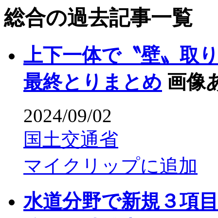
総合の過去記事一覧
上下一体で〝壁〟取
最終とりまとめ
画像
2024/09/02
国土交通省
マイクリップに追加
水道分野で新規３項