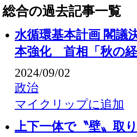
総合の過去記事一覧
水循環基本計画 閣議
本強化 首相「秋の
2024/09/02
政治
マイクリップに追加
上下一体で〝壁〟取