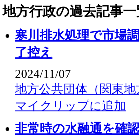
地方行政の過去記事一
寒川排水処理で市場
了控え
2024/11/07
地方公共団体（関東地
マイクリップに追加
非常時の水融通を確