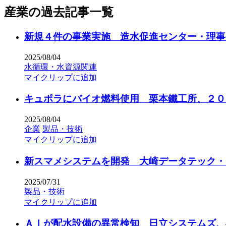
産業の過去記事一覧
新規４件の事業実施 造水促進センター・理事
2025/08/04
水循環・水資源関連
マイクリップに追加
キュポラにバイオ燃料使用 栗本鐵工所、２０
2025/08/04
企業
製品・技術
マイクリップに追加
新スマメシステムを開発 大崎データテック・
2025/07/31
製品・技術
マイクリップに追加
ＡＩが配水設備の異常検知 日立システムズ、