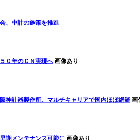
会、中計の施策を推進
５０年のＣＮ実現へ
画像あり
阪神計器製作所、マルチキャリアで国内ほぼ網羅
画
早期メンテナンス可能に
画像あり