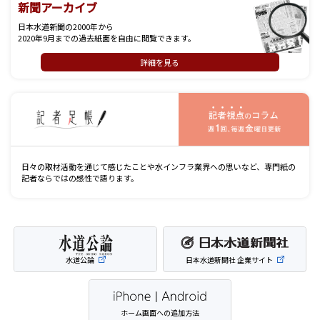
新聞アーカイブ
日本水道新聞の2000年から
2020年9月までの過去紙面を自由に閲覧できます。
詳細を見る
記
日々の取材活動を通じて感じたことや水インフラ業界への思いなど、専門紙の
記者ならではの感性で語ります。
水道公論
日本水道新聞社 企業サイト
ホーム画面への追加方法