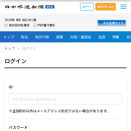
メ
日本水道新聞 電子版
ログイン
購読お申し込み
8
6
2026年
月
日 (木) 版
水の企業ガイド
別の日付を表示
PDF版で読む
トップ
総合
地方行政
産業
対談・座談会
社説
特集
水
トップ
ログイン
ログイン
ID
※主契約ID以外はメールアドレス形式ではない場合があります。
パスワード