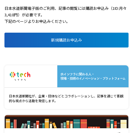
日本水道新聞電子版のご利用、記事の閲覧には購読お申込み（1ID:月々
3,410円）が必要です。
下記のページよりお申込みください。
新規購読お申込み
水
日本水道新聞社が、企業・団体などとコラボレーションし、記事を通じて客観
的な視点から活動を発信します。