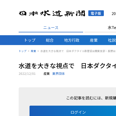
日本水
2
ニュース
水Te
トップ
総合
地方行政
産業
社説
トップ
産業
水道を大きな視点で 日本ダクタイル鉄管協会関東支部・長野会
水道を大きな視点で 日本ダクタ
2022/12/01
産業
業界団体
この記事を読むには、新規
ログイン