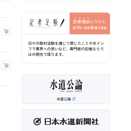
記者視点の
マイクリップに追加
日々の取材活動を通じて感じたことや水イン
フラ業界への思いなど、専門紙の記者ならで
はの感性で語ります。
マイクリップに追加
水道公論