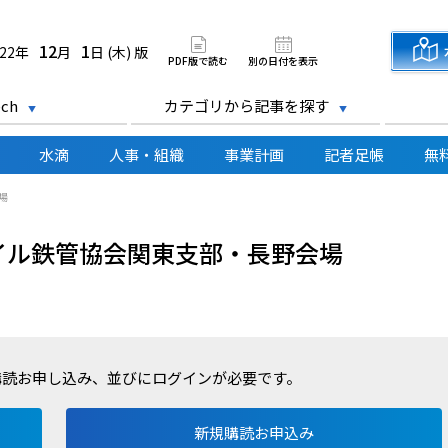
道新聞 電子版
12
1
022年
月
日 (木) 版
PDF版で読む
別の日付を表示
ch
カテゴリから記事を探す
水滴
人事・組織
事業計画
記者足帳
無
場
イル鉄管協会関東支部・長野会場
購読お申し込み、並びにログインが必要です。
新規購読お申込み