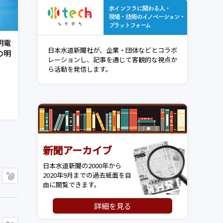
水インフ
明電
日本水道新聞社が、企業・団体などとコラボ
の明
レーションし、記事を通じて客観的な視点か
ら活動を発信します。
新聞アーカイブ
日本水道新聞の2000年から
マイクリップに追加
2020年9月までの過去紙面を自
由に閲覧できます。
詳細を見る
マイクリップに追加