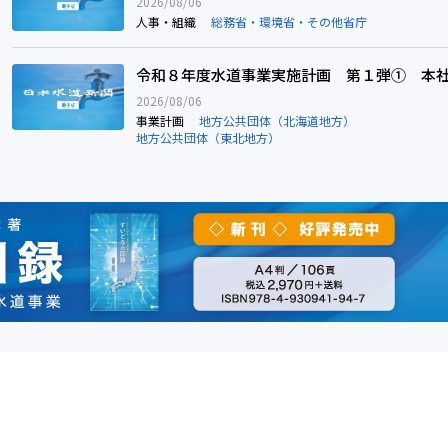
2026/08/06
人事・組織
総務省・環境省・その他省庁
令和８年度水道事業実施計画 第１弾① 本社
令和８年度水道事業実施計画 第１弾① 本
2026/08/06
事業計画
地方公共団体（北海道地方）
地方公共団体（東北地方）