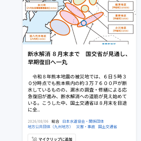
断水解消 ８月末まで 国交省が見通し、
早期復旧へ一丸
令和８年熊本地震の被災地では、６日５時３
０分時点でも熊本県内の約３万７６００戸が断
水しているものの、漏水の調査・修繕による応
急復旧が進み、断水解消への道筋が見え始めて
いる。こうした中、国土交通省は８月末を目途
に全...
2026/08/06
総合
日本水道協会・関係団体
地方公共団体（九州地方）
災害・事故
国土交通省
マイクリップに追加