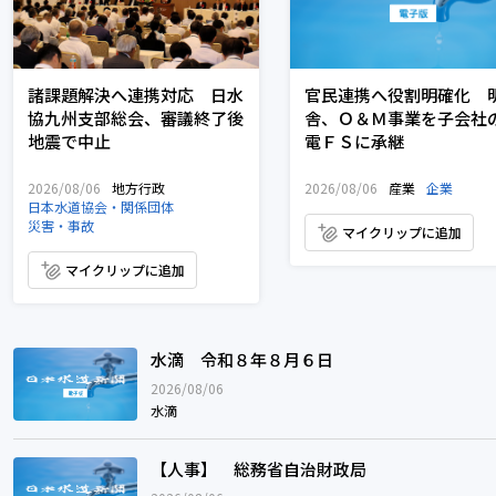
諸課題解決へ連携対応 日水
官民連携へ役割明確化 
協九州支部総会、審議終了後
舎、Ｏ＆Ｍ事業を子会社
地震で中止
電ＦＳに承継
2026/08/06
地方行政
2026/08/06
産業
企業
日本水道協会・関係団体
災害・事故
マイクリップに追加
マイクリップに追加
水滴 令和８年８月６日
水滴 令和８年８月６日
2026/08/06
水滴
【人事】 総務省自治財政局
【人事】 総務省自治財政局