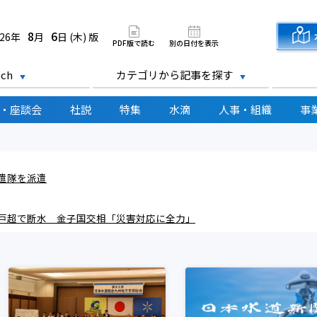
道新聞 電子版
8
6
026年
月
日 (木) 版
PDF版で読む
別の日付を表示
ch
カテゴリから記事を探す
・座談会
社説
特集
水滴
人事・組織
事
遣隊を派遣
戸超で断水 金子国交相「災害対応に全力」
水解消 ８月末まで 国交省が見通し、早期復旧へ一丸
諸課題解決へ連携対応 日水協