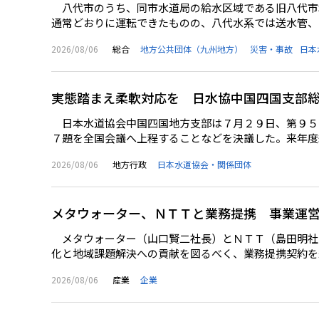
八代市のうち、同市水道局の給水区域である旧八代市
通常どおりに運転できたものの、八代水系では送水管、日
2026/08/06
総合
地方公共団体（九州地方）
災害・事故
日本
実態踏まえ柔軟対応を 日水協中国四国支部
日本水道協会中国四国地方支部は７月２９日、第９５
７題を全国会議へ上程することなどを決議した。来年度総
2026/08/06
地方行政
日本水道協会・関係団体
メタウォーター、ＮＴＴと業務提携 事業運
メタウォーター（山口賢二社長）とＮＴＴ（島田明社
化と地域課題解決への貢献を図るべく、業務提携契約を締
2026/08/06
産業
企業