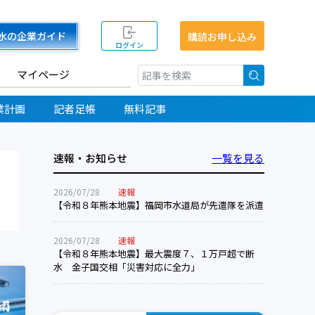
水の企業ガイド
購読お申し込み
ログイン
マイページ
検索
業計画
記者足帳
無料記事
速報・お知らせ
一覧を見る
2026/07/28
速報
【令和８年熊本地震】福岡市水道局が先遣隊を派遣
2026/07/28
速報
【令和８年熊本地震】最大震度７、１万戸超で断
水 金子国交相「災害対応に全力」
九州支部総会、審議終了後地震で中止
官民連携へ役割明確化 明電舎、Ｏ＆Ｍ事業を子会社の明電