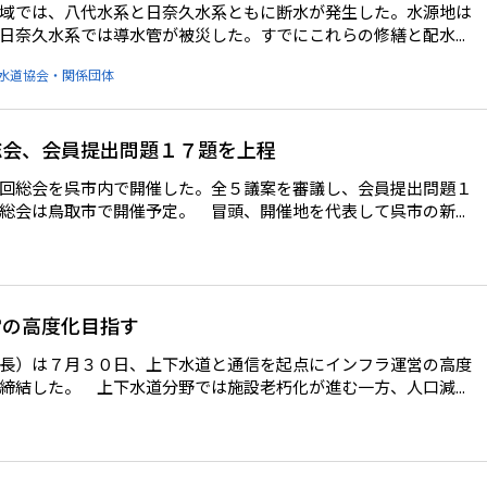
域では、八代水系と日奈久水系ともに断水が発生した。水源地は
奈久水系では導水管が被災した。すでにこれらの修繕と配水...
水道協会・関係団体
総会、会員提出問題１７題を上程
回総会を呉市内で開催した。全５議案を審議し、会員提出問題１
会は鳥取市で開催予定。 冒頭、開催地を代表して呉市の新...
営の高度化目指す
長）は７月３０日、上下水道と通信を起点にインフラ運営の高度
結した。 上下水道分野では施設老朽化が進む一方、人口減...