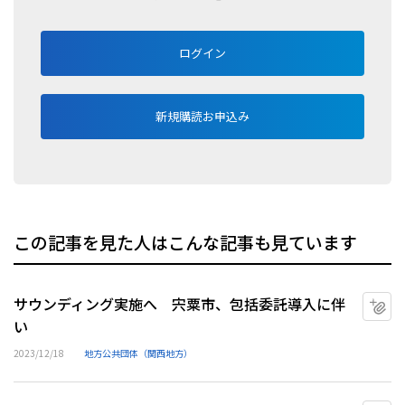
ログイン
新規購読お申込み
この記事を見た人はこんな記事も見ています
サウンディング実施へ 宍粟市、包括委託導入に伴
マ
い
2023/12/18
地方公共団体（関西地方）