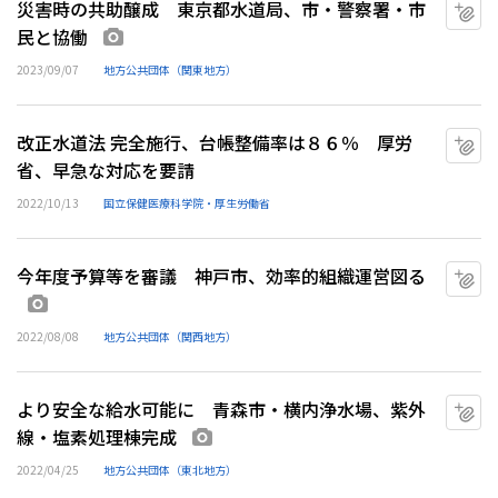
災害時の共助醸成 東京都水道局、市・警察署・市
マ
民と協働
画像あり
2023/09/07
地方公共団体（関東地方）
改正水道法 完全施行、台帳整備率は８６％ 厚労
マ
省、早急な対応を要請
2022/10/13
国立保健医療科学院・厚生労働省
今年度予算等を審議 神戸市、効率的組織運営図る
マ
画像あり
2022/08/08
地方公共団体（関西地方）
より安全な給水可能に 青森市・横内浄水場、紫外
マ
線・塩素処理棟完成
画像あり
2022/04/25
地方公共団体（東北地方）