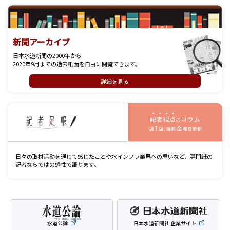
新聞アーカイブ
日本水道新聞の2000年から
2020年9月までの過去紙面を自由に閲覧できます。
詳細を見る
記
日々の取材活動を通じて感じたことや水インフラ業界への思いなど、専門紙の
記者ならではの感性で語ります。
水道公論
日本水道新聞社 企業サイト