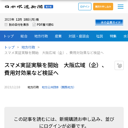
メ
日本水道新聞 電子版
ログイン
購読お申し込み
12
18
2023年
月
日 (月) 版
水の企業ガイド
別の日付を表示
PDF版で読む
トップ
総合
地方行政
産業
対談・座談会
社説
特集
水
トップ
地方行政
スマメ実証実験を開始 大阪広域（企）、費用対効果など検証へ
スマメ実証実験を開始 大阪広域（企）、
マ
費用対効果など検証へ
2023/12/18
地方行政
地方公共団体（関西地方）
この記事を読むには、新規購読お申し込み、並び
にログインが必要です。