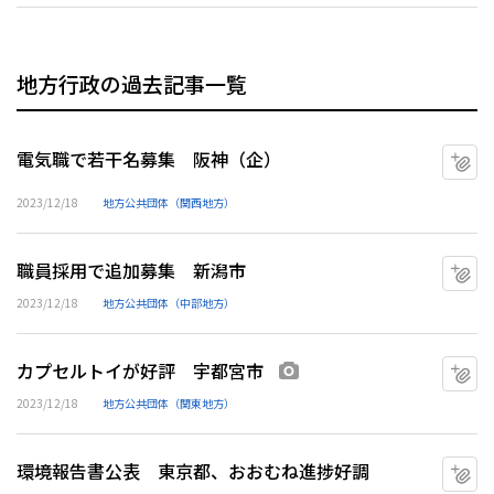
地方行政の過去記事一覧
電気職で若干名募集 阪神（企）
マ
2023/12/18
地方公共団体（関西地方）
職員採用で追加募集 新潟市
マ
2023/12/18
地方公共団体（中部地方）
カプセルトイが好評 宇都宮市
マ
画像あり
2023/12/18
地方公共団体（関東地方）
環境報告書公表 東京都、おおむね進捗好調
マ