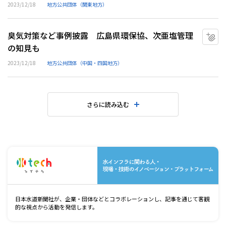
2023/12/18
地方公共団体（関東地方）
臭気対策など事例披露 広島県環保協、次亜塩管理
マ
の知見も
2023/12/18
地方公共団体（中国・四国地方）
さらに読み込む
水
日本水道新聞社が、企業・団体などとコラボレーションし、記事を通じて客観
的な視点から活動を発信します。