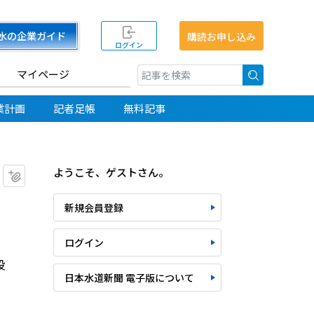
水の企業ガイド
購読お申し込み
ログイン
マイページ
検索
業計画
記者足帳
無料記事
ようこそ、ゲストさん。
マイクリップに追加
新規会員登録
ログイン
役
日本水道新聞 電子版について
）