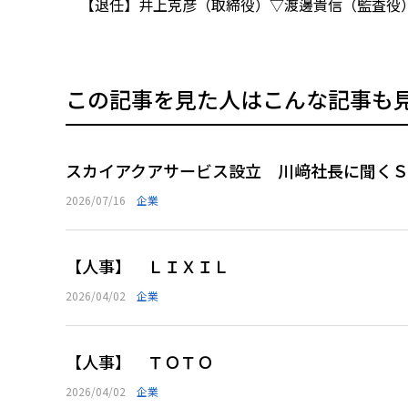
【退任】井上克彦（取締役）▽渡邊貴信（監査役
この記事を見た人はこんな記事も
スカイアクアサービス設立 川﨑社長に聞く
2026/07/16
企業
【人事】 ＬＩＸＩＬ
2026/04/02
企業
【人事】 ＴＯＴＯ
2026/04/02
企業