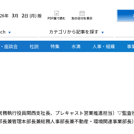
道新聞 電子版
3
2
026年
月
日 (月) 版
PDF版で読む
別の日付を表示
ch
カテゴリから記事を探す
・座談会
社説
特集
水滴
人事・組織
事
務執行役員関西支社長、プレキャスト営業推進担当）▽監査
部長兼管理本部長兼総務人事部長兼不動産・環境関連事業部長