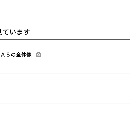
）
見ています
ＳＡＳの全体像
画像あり