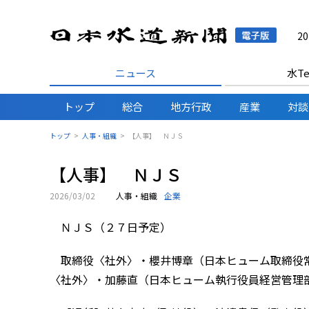
日本水
2
ニュース
水Te
トップ
総合
地方行政
産業
対談
トップ
人事・組織
【人事】 ＮＪＳ
【人事】 ＮＪＳ
2026/03/02
人事・組織
企業
ＮＪＳ（２７日予定）
取締役〈社外〉・櫻井博章（日本ヒューム取締役常
〈社外〉・加藤直（日本ヒューム執行役員経営管理