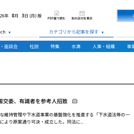
道新聞 電子版
8
3
026年
月
日 (月) 版
PDF版で読む
別の日付を表示
ch
カテゴリから記事を探す
・座談会
社説
特集
水滴
人事・組織
事
院国交委、有識者を参考人招致
画像あり
な維持管理や下水道事業の基盤強化を推進する「下水道法等の一
より原案通り可決・成立した。同法に...