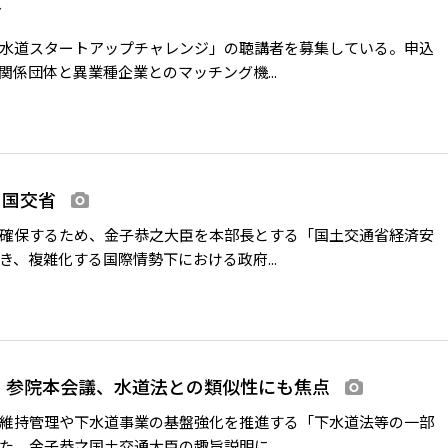
省
水道スタートアップチャレンジ」の聴講者を募集している。申込
係団体と異業種企業とのマッチング機...
 国交省
画像あり
確保するため、金子恭之大臣を本部長とする「国土交通省経済安
、複雑化する国際情勢下における政府...
 参院本会議、水道法との類似性にも焦点
画像あり
維持管理や下水道事業の基盤強化を推進する「下水道法等の一部
。金子恭之国土交通大臣の趣旨説明に...