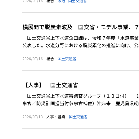
2026/07/16
総合
政治
国土交通省
横展開で脱炭素波及 国交省・モデル事業、
国土交通省上下水道企画課は、令和７年度「水道事業
公表した。水道分野における脱炭素化の推進に向け、公募
2026/07/16
総合
国土交通省
【人事】 国土交通省
国土交通省上下水道審議官グループ（１３日付） 【
事官／防災計画担当付参事官補佐）沖麻未 鹿児島県総
2026/07/13
人事・組織
国土交通省