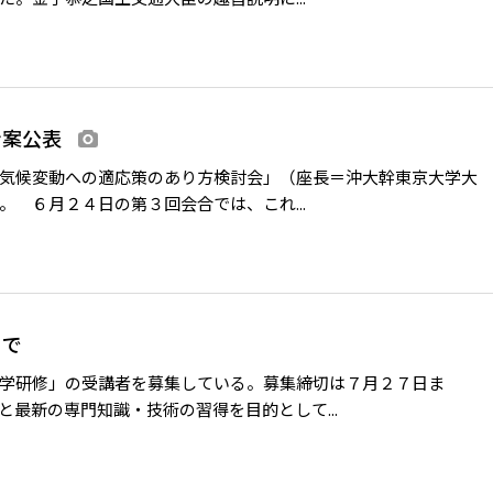
ン案公表
画像あり
気候変動への適応策のあり方検討会」（座長＝沖大幹東京大学大
 ６月２４日の第３回会合では、これ...
日まで
学研修」の受講者を募集している。募集締切は７月２７日ま
最新の専門知識・技術の習得を目的として...