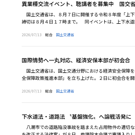
異業種交流イベント、聴講者を募集中 国交
国土交通省は、８月７日に開催する令和８年度「上下
締切は８月４日１７時まで。 同イベントは、上下水道関
2026/07/13
総合
国土交通省
国際情勢へ一丸対応、経済安保本部が初会合
国土交通省は、国土交通分野における経済安全保障を
全保障政策推進本部」を立ち上げた。２日に初会合を開き
2026/07/13
総合
国土交通省
下水道法・道路法 〝基盤強化〟へ論戦活発に
八潮市での道路陥没事故を踏まえた占用物件の適切な
を改正する法律案」が８日、参議院本会議で審議入りした