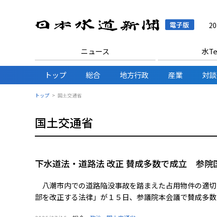
日本水
2
ニュース
水Te
トップ
総合
地方行政
産業
対談
トップ
国土交通省
国土交通省
下水道法・道路法 改正 賛成多数で成立 参
八潮市内での道路陥没事故を踏まえた占用物件の適切
部を改正する法律」が１５日、参議院本会議で賛成多数に