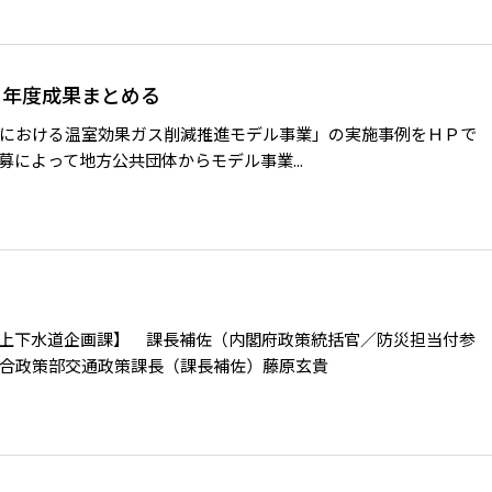
７年度成果まとめる
における温室効果ガス削減推進モデル事業」の実施事例をＨＰで
によって地方公共団体からモデル事業...
上下水道企画課】 課長補佐（内閣府政策統括官／防災担当付参
合政策部交通政策課長（課長補佐）藤原玄貴