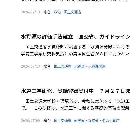
2026/07/13
総合
政治
国土交通省
水資源の評価手法確立 国交省、ガイドライ
国土交通省水資源部が設置する「水資源分野における
学院工学系研究科教授）の第４回会合が８日に開かれた。
2026/07/13
総合
国土交通省
水循環・水資源関連
水道工学研修、受講登録受付中 ７月２７
国土交通大学校・環境省は、今秋に実施する「水道工
で。 この研修は、水道工学に関する基礎的事項の理解と
2026/07/09
総合
国土交通省
総務省・環境省・その他省庁