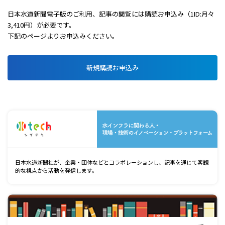
日本水道新聞電子版のご利用、記事の閲覧には購読お申込み（1ID:月々
3,410円）が必要です。
下記のページよりお申込みください。
新規購読お申込み
水
日本水道新聞社が、企業・団体などとコラボレーションし、記事を通じて客観
的な視点から活動を発信します。