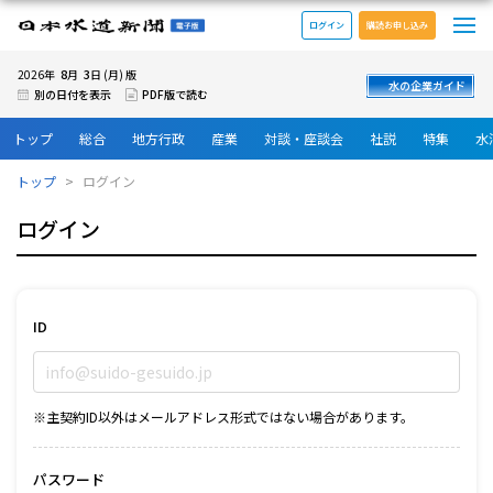
メ
日本水道新聞 電子版
ログイン
購読お申し込み
8
3
2026年
月
日 (月) 版
水の企業ガイド
別の日付を表示
PDF版で読む
トップ
総合
地方行政
産業
対談・座談会
社説
特集
水
トップ
ログイン
ログイン
ID
※主契約ID以外はメールアドレス形式ではない場合があります。
パスワード