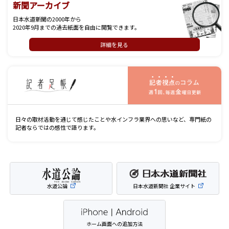
新聞アーカイブ
日本水道新聞の2000年から
2020年9月までの過去紙面を自由に閲覧できます。
詳細を見る
記
日々の取材活動を通じて感じたことや水インフラ業界への思いなど、専門紙の
記者ならではの感性で語ります。
水道公論
日本水道新聞社 企業サイト
ホーム画面への追加方法