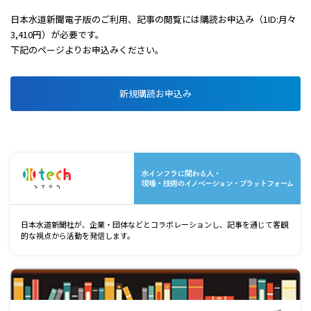
日本水道新聞電子版のご利用、記事の閲覧には購読お申込み（1ID:月々
3,410円）が必要です。
下記のページよりお申込みください。
新規購読お申込み
水
日本水道新聞社が、企業・団体などとコラボレーションし、記事を通じて客観
的な視点から活動を発信します。