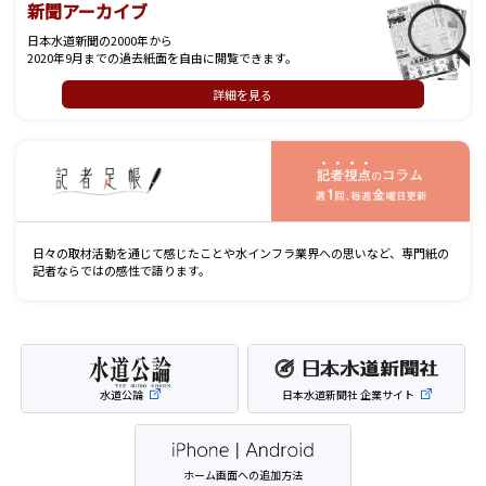
新聞アーカイブ
日本水道新聞の2000年から
2020年9月までの過去紙面を自由に閲覧できます。
詳細を見る
記
日々の取材活動を通じて感じたことや水インフラ業界への思いなど、専門紙の
記者ならではの感性で語ります。
水道公論
日本水道新聞社 企業サイト
ホーム画面への追加方法