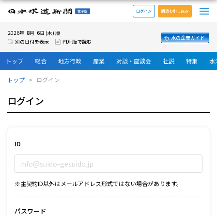
メ
日本水道新聞 電子版
ログイン
購読お申し込み
8
6
2026年
月
日 (木) 版
水の企業ガイド
別の日付を表示
PDF版で読む
トップ
総合
地方行政
産業
対談・座談会
社説
特集
水
トップ
ログイン
ログイン
ID
※主契約ID以外はメールアドレス形式ではない場合があります。
パスワード