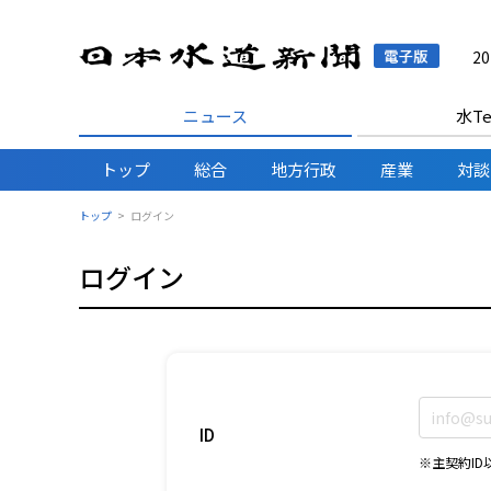
日本水
2
ニュース
水Te
トップ
総合
地方行政
産業
対談
トップ
ログイン
ログイン
ID
※主契約I