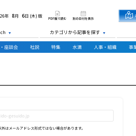
道新聞 電子版
8
6
026年
月
日 (木) 版
PDF版で読む
別の日付を表示
ch
カテゴリから記事を探す
・座談会
社説
特集
水滴
人事・組織
事
D以外はメールアドレス形式ではない場合があります。