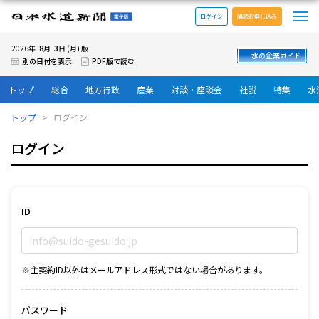
メ
日本水道新聞 電子版
ログイン
購読お申し込み
8
3
2026年
月
日 (月) 版
水の企業ガイド
別の日付を表示
PDF版で読む
トップ
総合
地方行政
産業
対談・座談会
社説
特集
水
トップ
ログイン
ログイン
ID
※主契約ID以外はメールアドレス形式ではない場合があります。
パスワード