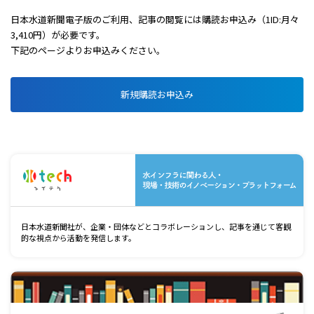
日本水道新聞電子版のご利用、記事の閲覧には購読お申込み（1ID:月々
3,410円）が必要です。
下記のページよりお申込みください。
新規購読お申込み
水
日本水道新聞社が、企業・団体などとコラボレーションし、記事を通じて客観
的な視点から活動を発信します。