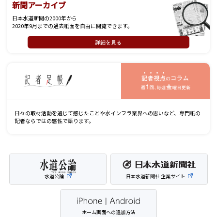
新聞アーカイブ
日本水道新聞の2000年から
2020年9月までの過去紙面を自由に閲覧できます。
詳細を見る
記
日々の取材活動を通じて感じたことや水インフラ業界への思いなど、専門紙の
記者ならではの感性で語ります。
水道公論
日本水道新聞社 企業サイト
ホーム画面への追加方法