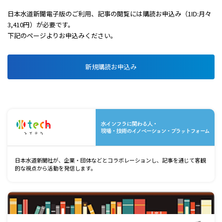
日本水道新聞電子版のご利用、記事の閲覧には購読お申込み（1ID:月々
3,410円）が必要です。
下記のページよりお申込みください。
新規購読お申込み
水
日本水道新聞社が、企業・団体などとコラボレーションし、記事を通じて客観
的な視点から活動を発信します。