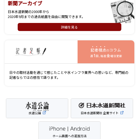
新聞アーカイブ
日本水道新聞の2000年から
2020年9月までの過去紙面を自由に閲覧できます。
詳細を見る
記
日々の取材活動を通じて感じたことや水インフラ業界への思いなど、専門紙の
記者ならではの感性で語ります。
水道公論
日本水道新聞社 企業サイト
ホーム画面への追加方法