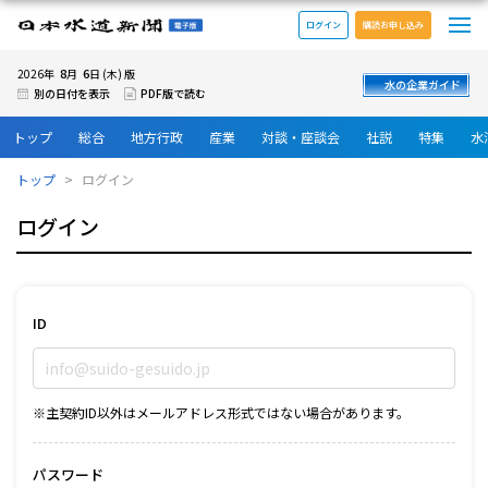
メ
日本水道新聞 電子版
ログイン
購読お申し込み
8
6
2026年
月
日 (木) 版
水の企業ガイド
別の日付を表示
PDF版で読む
トップ
総合
地方行政
産業
対談・座談会
社説
特集
水
トップ
ログイン
ログイン
ID
※主契約ID以外はメールアドレス形式ではない場合があります。
パスワード