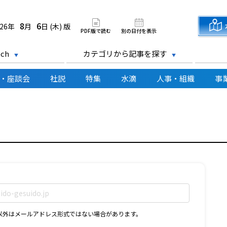
道新聞 電子版
8
6
026年
月
日 (木) 版
PDF版で読む
別の日付を表示
ch
カテゴリから記事を探す
・座談会
社説
特集
水滴
人事・組織
事
D以外はメールアドレス形式ではない場合があります。