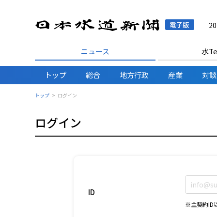
日本水
2
ニュース
水Te
トップ
総合
地方行政
産業
対談
トップ
ログイン
ログイン
ID
※主契約I