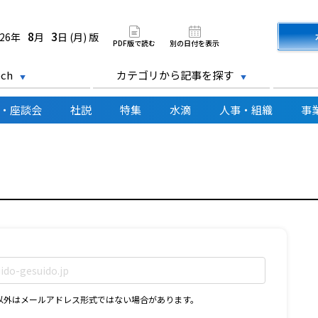
道新聞 電子版
8
3
026年
月
日 (月) 版
PDF版で読む
別の日付を表示
ch
カテゴリから記事を探す
・座談会
社説
特集
水滴
人事・組織
事
D以外はメールアドレス形式ではない場合があります。