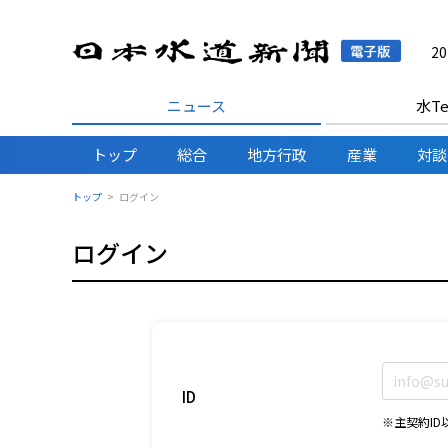
日本水
2
ニュース
水Te
トップ
総合
地方行政
産業
対談
トップ
ログイン
ログイン
ID
※主契約I