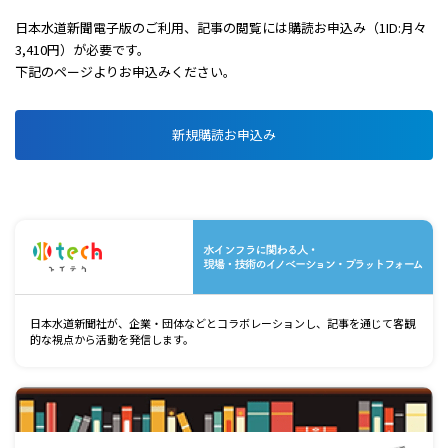
日本水道新聞電子版のご利用、記事の閲覧には購読お申込み（1ID:月々
3,410円）が必要です。
下記のページよりお申込みください。
新規購読お申込み
水
日本水道新聞社が、企業・団体などとコラボレーションし、記事を通じて客観
的な視点から活動を発信します。