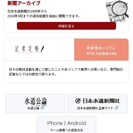
新聞アーカイブ
日本水道新聞の2000年から
2020年9月までの過去紙面を自由に閲覧できます。
詳細を見る
記
日々の取材活動を通じて感じたことや水インフラ業界への思いなど、専門紙の
記者ならではの感性で語ります。
水道公論
日本水道新聞社 企業サイト
ホーム画面への追加方法