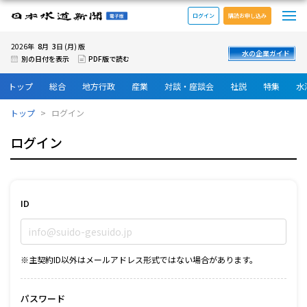
メ
日本水道新聞 電子版
ログイン
購読お申し込み
8
3
2026年
月
日 (月) 版
水の企業ガイド
別の日付を表示
PDF版で読む
トップ
総合
地方行政
産業
対談・座談会
社説
特集
水
トップ
ログイン
ログイン
ID
※主契約ID以外はメールアドレス形式ではない場合があります。
パスワード