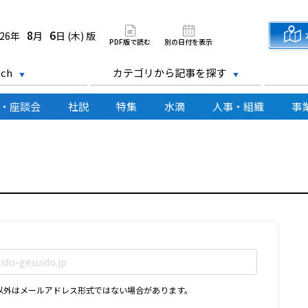
道新聞 電子版
8
6
026年
月
日 (木) 版
PDF版で読む
別の日付を表示
ch
カテゴリから記事を探す
・座談会
社説
特集
水滴
人事・組織
事
D以外はメールアドレス形式ではない場合があります。