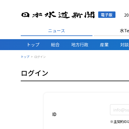
日本水
2
ニュース
水Te
トップ
総合
地方行政
産業
対談
トップ
ログイン
ログイン
ID
※主契約I