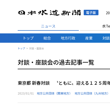
日本水
2
ニュース
水Te
トップ
総合
地方行政
産業
対談
トップ
対談・座談会
対談・座談会の過去記事一覧
東京都 新春対談 〝ともに〟迎える１２５周
2023/01/01
地方公共団体（関東地方）
地方公共団体（九州地方）