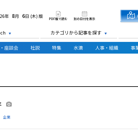
道新聞 電子版
8
6
026年
月
日 (木) 版
PDF版で読む
別の日付を表示
ch
カテゴリから記事を探す
・座談会
社説
特集
水滴
人事・組織
事
年
画像あり
企業