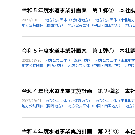
令和５年度水道事業計画案 第１弾② 本社
2023/03/30
地方公共団体（北海道地方）
地方公共団体（東北地方
地方公共団体（関西地方）
地方公共団体（中国・四国地方）
地方
令和５年度水道事業計画案 第１弾① 本社
2023/03/30
地方公共団体（北海道地方）
地方公共団体（東北地方
地方公共団体（関西地方）
地方公共団体（中国・四国地方）
地方
令和４年度水道事業実施計画 第２弾② 本
2022/09/01
地方公共団体（北海道地方）
地方公共団体（東北地方
地方公共団体（関西地方）
地方公共団体（中国・四国地方）
地方
令和４年度水道事業実施計画 第２弾① 本