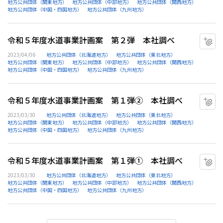
地方公共団体（関東地方）
地方公共団体（中部地方）
地方公共団体（関西地方）
地方公共団体（中国・四国地方）
地方公共団体（九州地方）
令和５年度水道事業計画案 第２弾 本社調べ
マ
2023/04/06
地方公共団体（北海道地方）
地方公共団体（東北地方）
地方公共団体（関東地方）
地方公共団体（中部地方）
地方公共団体（関西地方）
地方公共団体（中国・四国地方）
地方公共団体（九州地方）
令和５年度水道事業計画案 第１弾② 本社調べ
マ
2023/03/30
地方公共団体（北海道地方）
地方公共団体（東北地方）
地方公共団体（関東地方）
地方公共団体（中部地方）
地方公共団体（関西地方）
地方公共団体（中国・四国地方）
地方公共団体（九州地方）
令和５年度水道事業計画案 第１弾① 本社調べ
マ
2023/03/30
地方公共団体（北海道地方）
地方公共団体（東北地方）
地方公共団体（関東地方）
地方公共団体（中部地方）
地方公共団体（関西地方）
地方公共団体（中国・四国地方）
地方公共団体（九州地方）