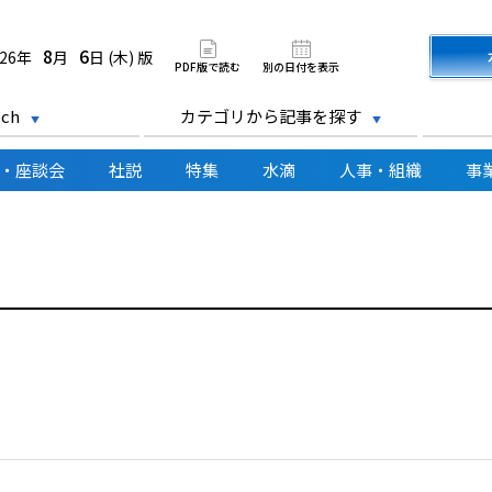
道新聞 電子版
8
6
026年
月
日 (木) 版
PDF版で読む
別の日付を表示
ch
カテゴリから記事を探す
・座談会
社説
特集
水滴
人事・組織
事