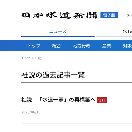
日本水
2
ニュース
水Te
トップ
総合
地方行政
産業
対談
トップ
社説
社説の過去記事一覧
社説 「水道一家」の再構築へ
無料
2023/06/15