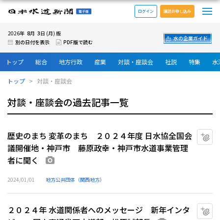
メ
日本水道新聞 電子版
ログイン
購読お申し込み
8
3
2026年
月
日 (月) 版
水の企業ガイド
別の日付を表示
PDF版で読む
トップ
総合
地方行政
産業
対談・座談会
社説
特集
水
トップ
対談・座談会
対談・座談会の過去記事一覧
歴史のまち 変革のまち ２０２４年度 日水協全国会
マ
議開催地・神戸市 藤原政幸・神戸市水道事業管理
者に聞く
画像あり
2024/01/01
地方公共団体（関西地方）
２０２４年 水道関係者へのメッセージ 新年インタ
マ