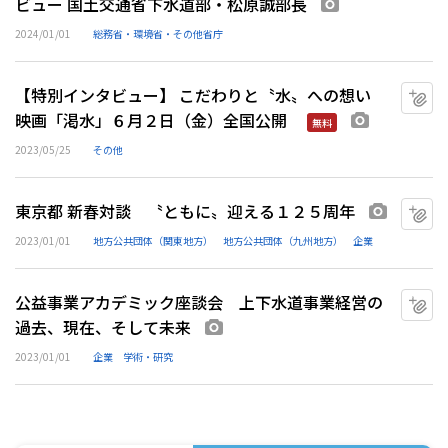
ビュー 国土交通省下水道部・松原誠部長
画像あり
2024/01/01
総務省・環境省・その他省庁
【特別インタビュー】 こだわりと〝水〟への想い
マ
映画「渇水」６月２日（金）全国公開
画像あり
無料
2023/05/25
その他
東京都 新春対談 〝ともに〟迎える１２５周年
マ
画像あり
2023/01/01
地方公共団体（関東地方）
地方公共団体（九州地方）
企業
公益事業アカデミック座談会 上下水道事業経営の
マ
過去、現在、そして未来
画像あり
2023/01/01
企業
学術・研究