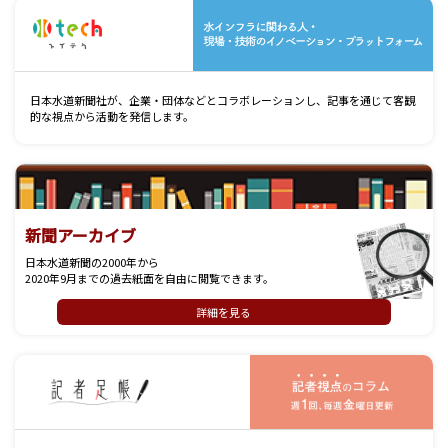
水
日本水道新聞社が、企業・団体などとコラボレーションし、記事を通じて客観
的な視点から活動を発信します。
新聞アーカイブ
日本水道新聞の2000年から
2020年9月までの過去紙面を自由に閲覧できます。
詳細を見る
記