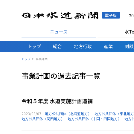
日本水
2
ニュース
水Te
トップ
総合
地方行政
産業
対談
トップ
事業計画
事業計画の過去記事一覧
令和５年度 水道実施計画追補
2023/09/07
地方公共団体（北海道地方）
地方公共団体（東北地方
地方公共団体（関西地方）
地方公共団体（中国・四国地方）
地方