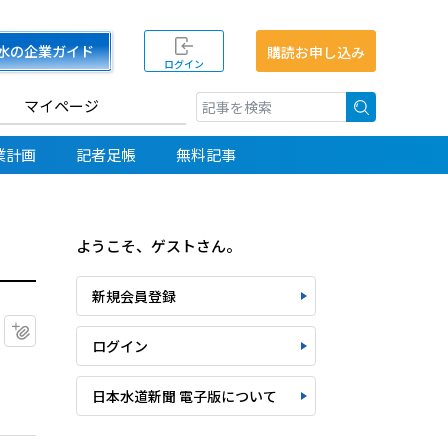
水の企業ガイド
購読お申し込み
ログイン
マイページ
検索
業計画
記者足帳
無料記事
ようこそ、ゲストさん。
新規会員登録
マイクリップに追加
ログイン
日本水道新聞 電子版について