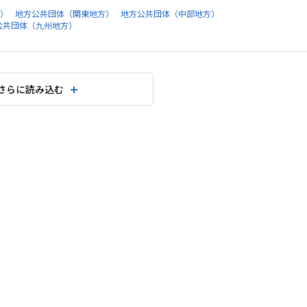
）
地方公共団体（関東地方）
地方公共団体（中部地方）
公共団体（九州地方）
さらに読み込む