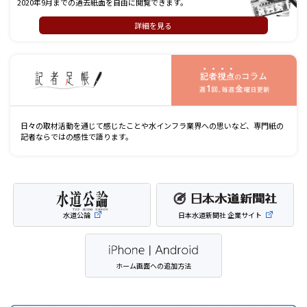
2020年9月までの過去紙面を自由に閲覧できます。
詳細を見る
記
日々の取材活動を通じて感じたことや水インフラ業界への思いなど、専門紙の
記者ならではの感性で語ります。
水道公論
日本水道新聞社 企業サイト
ホーム画面への追加方法