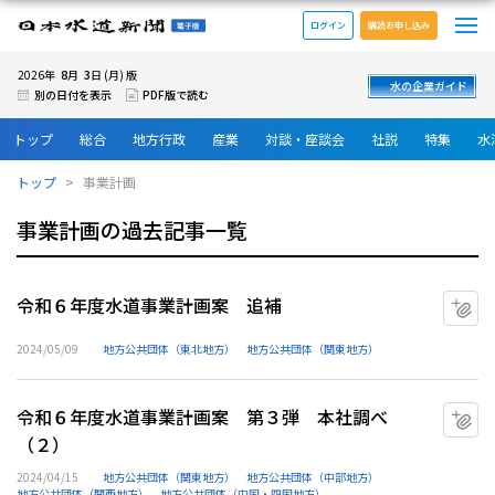
メ
日本水道新聞 電子版
ログイン
購読お申し込み
8
3
2026年
月
日 (月) 版
水の企業ガイド
別の日付を表示
PDF版で読む
トップ
総合
地方行政
産業
対談・座談会
社説
特集
水
トップ
事業計画
事業計画の過去記事一覧
令和６年度水道事業計画案 追補
マ
2024/05/09
地方公共団体（東北地方）
地方公共団体（関東地方）
令和６年度水道事業計画案 第３弾 本社調べ
マ
（２）
2024/04/15
地方公共団体（関東地方）
地方公共団体（中部地方）
地方公共団体（関西地方）
地方公共団体（中国・四国地方）