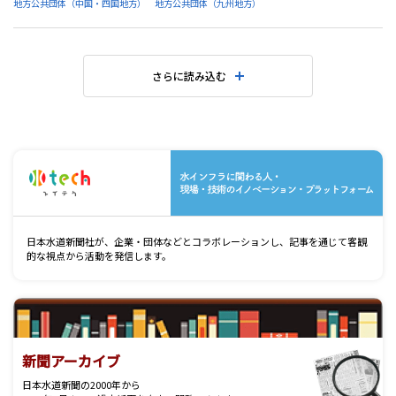
地方公共団体（中国・四国地方）
地方公共団体（九州地方）
さらに読み込む
水
日本水道新聞社が、企業・団体などとコラボレーションし、記事を通じて客観
的な視点から活動を発信します。
新聞アーカイブ
日本水道新聞の2000年から