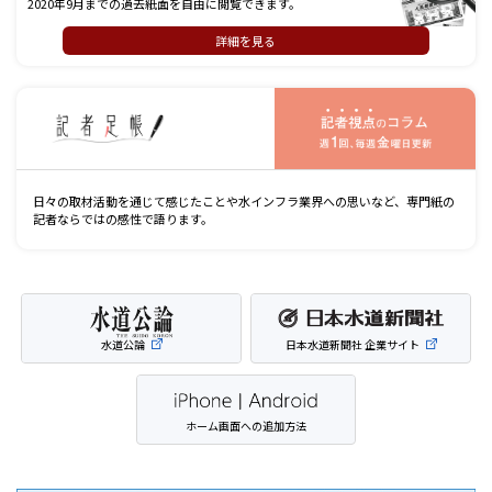
2020年9月までの過去紙面を自由に閲覧できます。
詳細を見る
記
日々の取材活動を通じて感じたことや水インフラ業界への思いなど、専門紙の
記者ならではの感性で語ります。
水道公論
日本水道新聞社 企業サイト
ホーム画面への追加方法