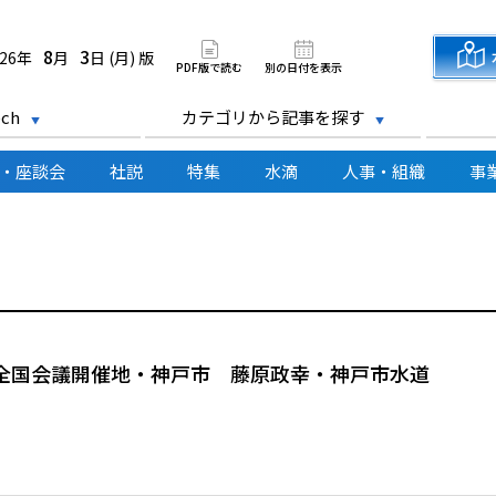
道新聞 電子版
8
3
026年
月
日 (月) 版
PDF版で読む
別の日付を表示
ch
カテゴリから記事を探す
・座談会
社説
特集
水滴
人事・組織
事
協全国会議開催地・神戸市 藤原政幸・神戸市水道