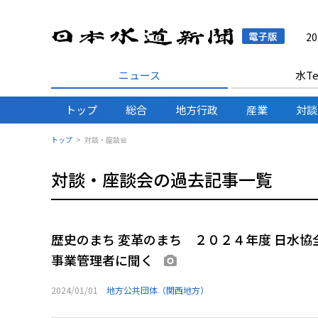
日本水
2
ニュース
水Te
トップ
総合
地方行政
産業
対談
トップ
対談・座談会
対談・座談会の過去記事一覧
歴史のまち 変革のまち ２０２４年度 日水
事業管理者に聞く
画像あり
2024/01/01
地方公共団体（関西地方）