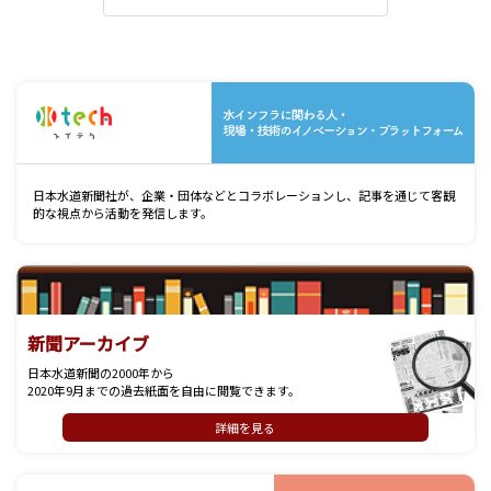
水
日本水道新聞社が、企業・団体などとコラボレーションし、記事を通じて客観
的な視点から活動を発信します。
新聞アーカイブ
日本水道新聞の2000年から
2020年9月までの過去紙面を自由に閲覧できます。
詳細を見る
記