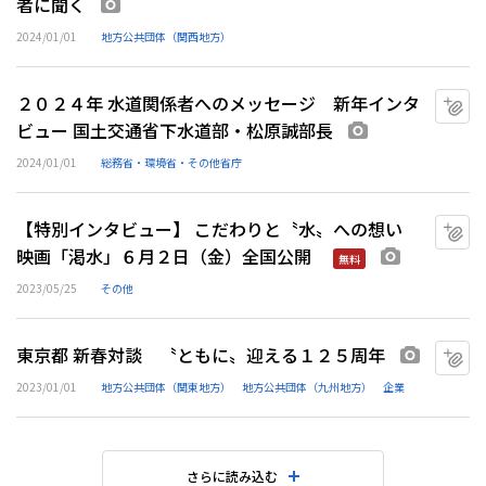
者に聞く
画像あり
2024/01/01
地方公共団体（関西地方）
２０２４年 水道関係者へのメッセージ 新年インタ
マ
ビュー 国土交通省下水道部・松原誠部長
画像あり
2024/01/01
総務省・環境省・その他省庁
【特別インタビュー】 こだわりと〝水〟への想い
マ
映画「渇水」６月２日（金）全国公開
画像あり
無料
2023/05/25
その他
東京都 新春対談 〝ともに〟迎える１２５周年
マ
画像あり
2023/01/01
地方公共団体（関東地方）
地方公共団体（九州地方）
企業
さらに読み込む