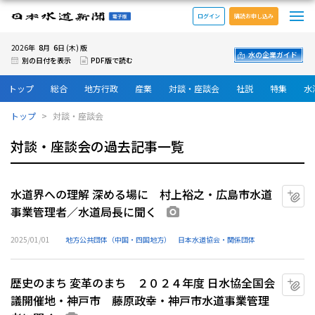
メ
日本水道新聞 電子版
ログイン
購読お申し込み
8
6
2026年
月
日 (木) 版
水の企業ガイド
別の日付を表示
PDF版で読む
トップ
総合
地方行政
産業
対談・座談会
社説
特集
水
トップ
対談・座談会
対談・座談会の過去記事一覧
水道界への理解 深める場に 村上裕之・広島市水道
マ
事業管理者／水道局長に聞く
画像あり
2025/01/01
地方公共団体（中国・四国地方）
日本水道協会・関係団体
歴史のまち 変革のまち ２０２４年度 日水協全国会
マ
議開催地・神戸市 藤原政幸・神戸市水道事業管理