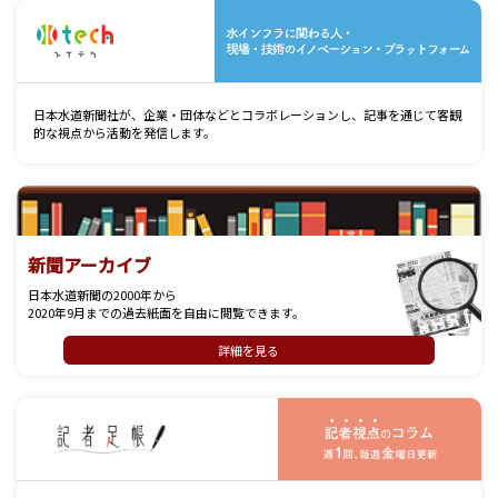
水
日本水道新聞社が、企業・団体などとコラボレーションし、記事を通じて客観
的な視点から活動を発信します。
新聞アーカイブ
日本水道新聞の2000年から
2020年9月までの過去紙面を自由に閲覧できます。
詳細を見る
記