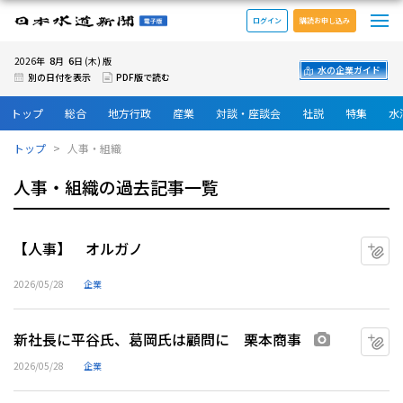
メ
日本水道新聞 電子版
ログイン
購読お申し込み
8
6
2026年
月
日 (木) 版
水の企業ガイド
別の日付を表示
PDF版で読む
トップ
総合
地方行政
産業
対談・座談会
社説
特集
水
トップ
人事・組織
人事・組織の過去記事一覧
【人事】 オルガノ
マ
2026/05/28
企業
新社長に平谷氏、葛岡氏は顧問に 栗本商事
マ
画像あり
2026/05/28
企業