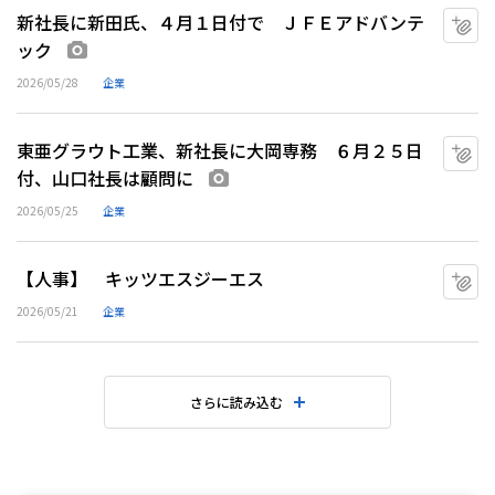
新社長に新田氏、４月１日付で ＪＦＥアドバンテ
マ
ック
画像あり
2026/05/28
企業
東亜グラウト工業、新社長に大岡専務 ６月２５日
マ
付、山口社長は顧問に
画像あり
2026/05/25
企業
【人事】 キッツエスジーエス
マ
2026/05/21
企業
さらに読み込む