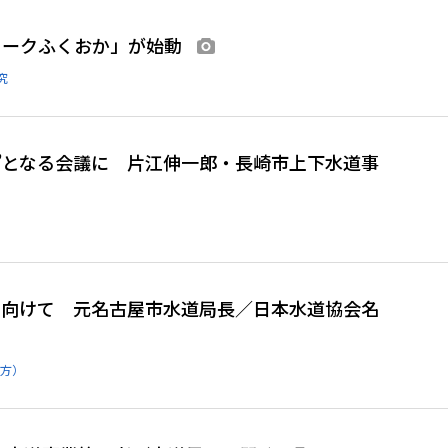
ワークふくおか」が始動
画像あり
究
”となる会議に 片江伸一郎・長崎市上下水道事
に向けて 元名古屋市水道局長／日本水道協会名
方）