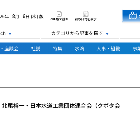
道新聞 電子版
8
6
026年
月
日 (木) 版
PDF版で読む
別の日付を表示
ch
カテゴリから記事を探す
・座談会
社説
特集
水滴
人事・組織
事
 北尾裕一・日本水道工業団体連合会（クボタ会