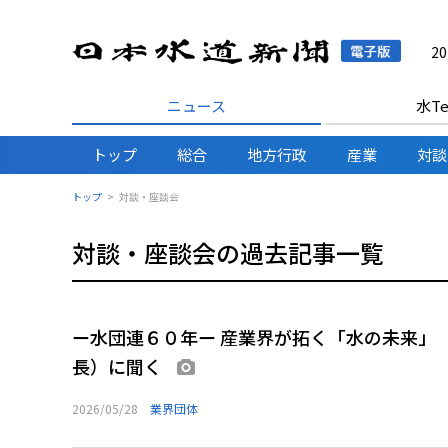
日本水
2
ニュース
水Te
トップ
総合
地方行政
産業
対談
トップ
対談・座談会
対談・座談会の過去記事一覧
ー水団連６０年ー 産業界が拓く「水の未来」
長）に聞く
画像あり
2026/05/28
業界団体