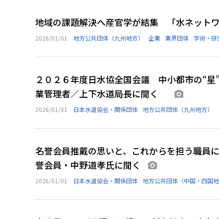
地域の課題解決へ産官学が結集 「水ネット
2026/01/01
地方公共団体（九州地方）
企業
業界団体
学術・研
２０２６年度日水協全国会議 中小都市の“星
業管理者／上下水道局長に聞く
画像あり
2026/01/01
日本水道協会・関係団体
地方公共団体（九州地方）
名誉会員推戴の思いと、これからを担う職員
誉会員・中野道孝氏に聞く
画像あり
2026/01/01
日本水道協会・関係団体
地方公共団体（中国・四国地