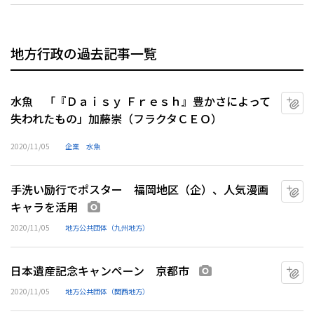
地方行政の過去記事一覧
水魚 「『Ｄａｉｓｙ Ｆｒｅｓｈ』豊かさによって
マ
失われたもの」加藤崇（フラクタＣＥＯ）
2020/11/05
企業
水魚
手洗い励行でポスター 福岡地区（企）、人気漫画
マ
キャラを活用
画像あり
2020/11/05
地方公共団体（九州地方）
日本遺産記念キャンペーン 京都市
マ
画像あり
2020/11/05
地方公共団体（関西地方）