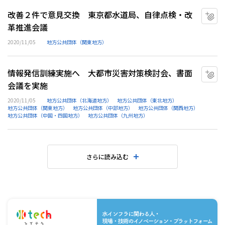
改善２件で意見交換 東京都水道局、自律点検・改
マ
革推進会議
2020/11/05
地方公共団体（関東地方）
情報発信訓練実施へ 大都市災害対策検討会、書面
マ
会議を実施
2020/11/05
地方公共団体（北海道地方）
地方公共団体（東北地方）
地方公共団体（関東地方）
地方公共団体（中部地方）
地方公共団体（関西地方）
地方公共団体（中国・四国地方）
地方公共団体（九州地方）
さらに読み込む
水