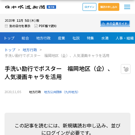
メ
日本水道新聞 電子版
ログイン
購読お申し込み
11
5
2020年
月
日 (木) 版
水の企業ガイド
別の日付を表示
PDF版で読む
トップ
総合
地方行政
産業
社説
特集
水滴
人事・組織
トップ
地方行政
手洗い励行でポスター 福岡地区（企）、人気漫画キャラを活用
手洗い励行でポスター 福岡地区（企）、
マ
人気漫画キャラを活用
2020/11/05
地方行政
地方公共団体（九州地方）
この記事を読むには、新規購読お申し込み、並び
にログインが必要です。