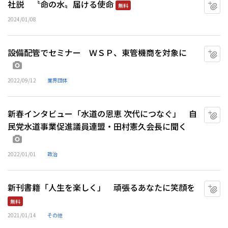
社説 〝命の水〟届ける使命
マ
無料
2024/01/08
設備配管でセミナー ＷＳＰ、東管機商を対象に
マ
画像あり
2022/09/12
業界団体
新春インタビュー「水道の恩恵 次代につなぐ」 自
マ
民党水道事業促進議員連盟・田村憲久会長に聞く
画像あり
2022/01/01
政治
新刊書籍「人生を楽しく」 頑張るあなたに笑顔を
マ
無料
2021/01/14
その他