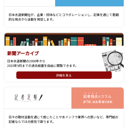
日本水道新聞社が、企業・団体などとコラボレーションし、記事を通じて客観
的な視点から活動を発信します。
新聞アーカイブ
日本水道新聞の2000年から
2020年9月までの過去紙面を自由に閲覧できます。
詳細を見る
記
日々の取材活動を通じて感じたことや水インフラ業界への思いなど、専門紙の
記者ならではの感性で語ります。