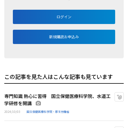
ログイン
新規購読お申込み
この記事を見た人はこんな記事も見ています
専門知識 熱心に習得 国立保健医療科学院、水道工
マ
学研修を開講
画像あり
2024/10/03
国立保健医療科学院・厚生労働省