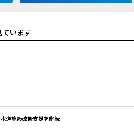
見ています
中
あり
、水道施設改修支援を継続