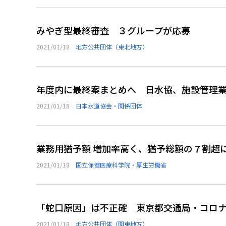
みやぎ型最終審査 ３グループが応募
2021/01/18
地方公共団体（東北地方）
年度内に最終案まとめへ 日水協、施設管理
2021/01/18
日本水道協会・関係団体
業務用猶予額 増加率高く、猶予総額の７割超
2021/01/18
国立保健医療科学院・厚生労働省
「蛇口原因」は不正確 東京都交通局・コロ
2021/01/18
地方公共団体（関東地方）