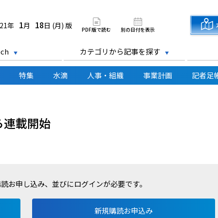
道新聞 電子版
1
18
021年
月
日 (月) 版
PDF版で読む
別の日付を表示
ch
カテゴリから記事を探す
特集
水滴
人事・組織
事業計画
記者足
ら連載開始
購読お申し込み、並びにログインが必要です。
新規購読お申込み