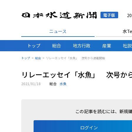
日本水
2
ニュース
水Te
トップ
総合
地方行政
産業
社説
トップ
総合
リレーエッセイ「水魚」 次号から連載開始
リレーエッセイ「水魚」 次号か
2021/01/18
総合
水魚
この記事を読むには、新規
ログイン