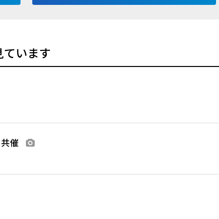
見ています
と共催
画像あり