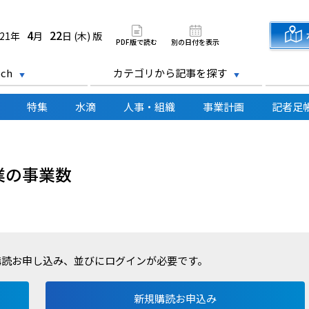
道新聞 電子版
4
22
021年
月
日 (木) 版
PDF版で読む
別の日付を表示
ch
カテゴリから記事を探す
特集
水滴
人事・組織
事業計画
記者足
業の事業数
購読お申し込み、並びにログインが必要です。
新規購読お申込み