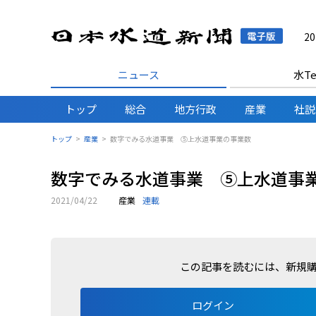
日本水
2
ニュース
水Te
トップ
総合
地方行政
産業
社説
トップ
産業
数字でみる水道事業 ⑤上水道事業の事業数
数字でみる水道事業 ⑤上水道事
2021/04/22
産業
連載
この記事を読むには、新規
ログイン