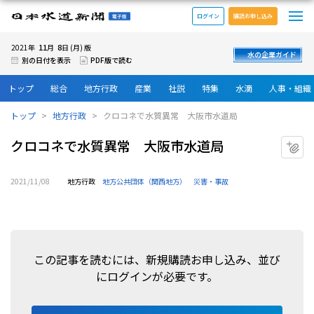
メ
日本水道新聞 電子版
ログイン
購読お申し込み
11
8
2021年
月
日 (月) 版
水の企業ガイド
別の日付を表示
PDF版で読む
トップ
総合
地方行政
産業
社説
特集
水滴
人事・組織
トップ
地方行政
クロコネで水質異常 大阪市水道局
クロコネで水質異常 大阪市水道局
マ
2021/11/08
地方行政
地方公共団体（関西地方）
災害・事故
この記事を読むには、新規購読お申し込み、並び
にログインが必要です。