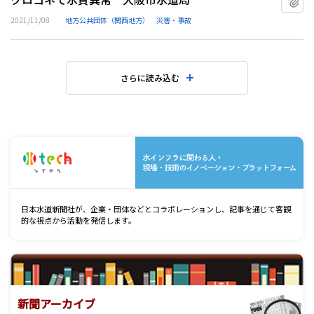
2021/11/08
地方公共団体（関西地方）
災害・事故
さらに読み込む
水
日本水道新聞社が、企業・団体などとコラボレーションし、記事を通じて客観
的な視点から活動を発信します。
新聞アーカイブ