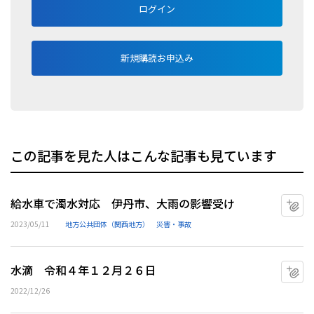
ログイン
新規購読お申込み
この記事を見た人はこんな記事も見ています
給水車で濁水対応 伊丹市、大雨の影響受け
マ
2023/05/11
地方公共団体（関西地方）
災害・事故
水滴 令和４年１２月２６日
マ
2022/12/26