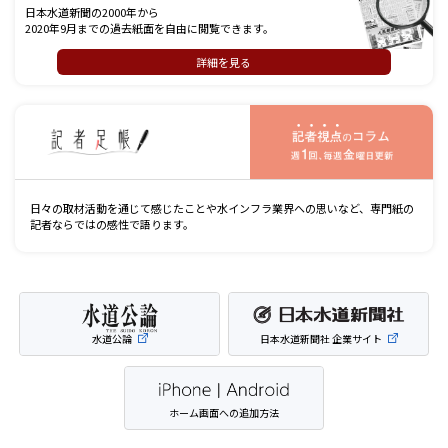
日本水道新聞の2000年から
2020年9月までの過去紙面を自由に閲覧できます。
詳細を見る
記
日々の取材活動を通じて感じたことや水インフラ業界への思いなど、専門紙の
記者ならではの感性で語ります。
水道公論
日本水道新聞社 企業サイト
ホーム画面への追加方法