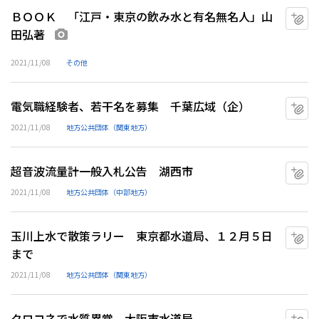
ＢＯＯＫ 「江戸・東京の飲み水と有名無名人」山
マ
田弘著
画像あり
2021/11/08
その他
電気職経験者、若干名を募集 千葉広域（企）
マ
2021/11/08
地方公共団体（関東地方）
超音波流量計一般入札公告 湖西市
マ
2021/11/08
地方公共団体（中部地方）
玉川上水で散策ラリー 東京都水道局、１２月５日
マ
まで
2021/11/08
地方公共団体（関東地方）
クロコネで水質異常 大阪市水道局
マ