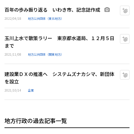
百年の歩み振り返る いわき市、記念誌作成
マ
画像あり
2022/04/18
地方公共団体（東北地方）
玉川上水で散策ラリー 東京都水道局、１２月５日
マ
まで
2021/11/08
地方公共団体（関東地方）
建設業ＤＸの推進へ システムズナカシマ、新団体
マ
を設立
2021/10/14
企業
地方行政の過去記事一覧