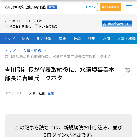
メ
日本水道新聞 電子版
ログイン
購読お申し込み
11
11
2021年
月
日 (木) 版
水の企業ガイド
別の日付を表示
PDF版で読む
トップ
総合
地方行政
産業
社説
特集
水滴
人事・組織
トップ
人事・組織
吉川副社長が代表取締役に、水環境事業本部長に吉岡氏 クボタ
吉川副社長が代表取締役に、水環境事業本
マ
部長に吉岡氏 クボタ
2021/11/11
人事・組織
企業
この記事を読むには、新規購読お申し込み、並び
にログインが必要です。