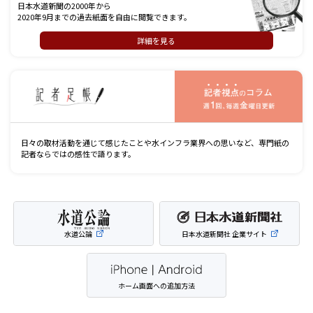
日本水道新聞の2000年から
2020年9月までの過去紙面を自由に閲覧できます。
詳細を見る
記
日々の取材活動を通じて感じたことや水インフラ業界への思いなど、専門紙の
記者ならではの感性で語ります。
水道公論
日本水道新聞社 企業サイト
ホーム画面への追加方法