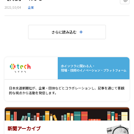
2021/10/04
企業
さらに読み込む
水
日本水道新聞社が、企業・団体などとコラボレーションし、記事を通じて客観
的な視点から活動を発信します。
新聞アーカイブ