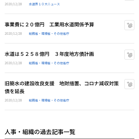
2020/12/28
水道界１０大ニュース
事業費に２０億円 工業用水道関係予算
マ
2020/12/28
総務省・環境省・その他省庁
水道は５２５８億円 ３年度地方債計画
マ
2020/12/28
総務省・環境省・その他省庁
旧簡水の建設改良支援 地財措置、コロナ減収対策
マ
債を延長
2020/12/28
総務省・環境省・その他省庁
人事・組織の過去記事一覧