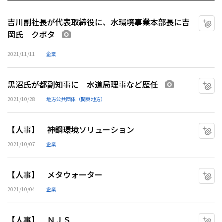
吉川副社長が代表取締役に、水環境事業本部長に吉
マ
岡氏 クボタ
画像あり
2021/11/11
企業
黒沼氏が都副知事に 水道局理事など歴任
マ
画像あり
2021/10/28
地方公共団体（関東地方）
【人事】 神鋼環境ソリューション
マ
2021/10/07
企業
【人事】 メタウォーター
マ
2021/10/04
企業
【人事】 ＮＪＳ
マ