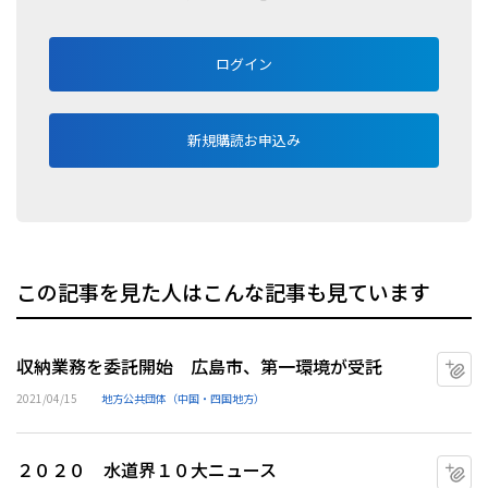
ログイン
新規購読お申込み
この記事を見た人はこんな記事も見ています
収納業務を委託開始 広島市、第一環境が受託
マ
2021/04/15
地方公共団体（中国・四国地方）
２０２０ 水道界１０大ニュース
マ