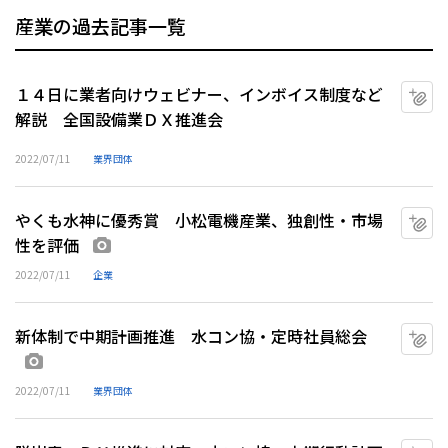
産業の過去記事一覧
１４日に業者向けウェビナー、インボイス制度など
マ
解説 全国設備業ＤＸ推進会
2022/07/11
業界団体
やくも水神に優秀賞 小松電機産業、独創性・市場
マ
性を評価
画像あり
2022/07/11
企業
新体制で中期計画推進 水コン協・定時社員総会
マ
画像あり
2022/07/11
業界団体
マ