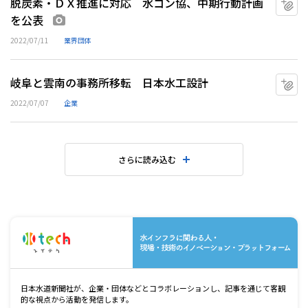
脱炭素・ＤＸ推進に対応 水コン協、中期行動計画
を公表
画像あり
2022/07/11
業界団体
岐阜と雲南の事務所移転 日本水工設計
マ
2022/07/07
企業
さらに読み込む
水
日本水道新聞社が、企業・団体などとコラボレーションし、記事を通じて客観
的な視点から活動を発信します。