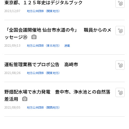
東京都、１２５年史はデジタルブック
マ
2023/12/07
地方公共団体（関東地方）
「全国会議開催地 仙台市水道の今」 職員からのメ
マ
ッセージ㉕
画像あり
2021/09/13
地方公共団体（東北地方）
連載
運転管理業務でプロポ公告 高崎市
マ
2021/08/26
地方公共団体（関東地方）
野畑配水場で水力発電 豊中市、浄水池との自然落
マ
差活用
画像あり
2021/08/05
地方公共団体（関西地方）