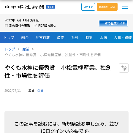
メ
日本水道新聞 電子版
ログイン
購読お申し込み
7
11
2022年
月
日 (月) 版
水の企業ガイド
別の日付を表示
PDF版で読む
トップ
総合
地方行政
産業
社説
特集
水滴
人事・組織
トップ
産業
やくも水神に優秀賞 小松電機産業、独創性・市場性を評価
やくも水神に優秀賞 小松電機産業、独創
マ
性・市場性を評価
2022/07/11
産業
企業
この記事を読むには、新規購読お申し込み、並び
にログインが必要です。