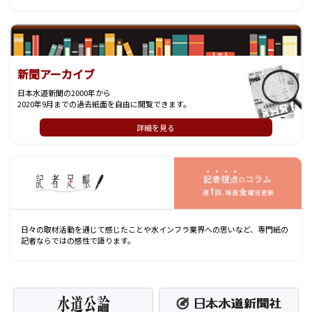
新聞アーカイブ
日本水道新聞の2000年から
2020年9月までの過去紙面を自由に閲覧できます。
詳細を見る
記
日々の取材活動を通じて感じたことや水インフラ業界への思いなど、専門紙の
記者ならではの感性で語ります。