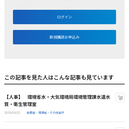
ログイン
新規購読お申込み
この記事を見た人はこんな記事も見ています
【人事】 環境省水・大気環境局環境管理課水道水
マ
質・衛生管理室
2026/04/02
総務省・環境省・その他省庁