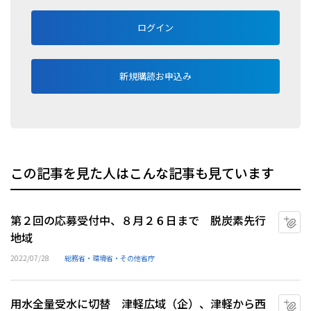
ログイン
新規購読お申込み
この記事を見た人はこんな記事も見ています
第２回の応募受付中、８月２６日まで 脱炭素先行
マ
地域
2022/07/28
総務省・環境省・その他省庁
用水全量受水に切替 津軽広域（企）、津軽から西
マ