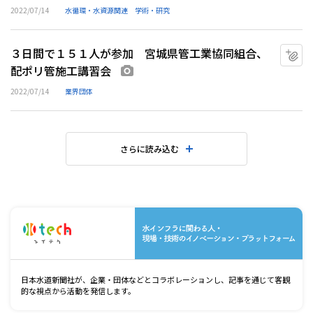
2022/07/14
水循環・水資源関連
学術・研究
３日間で１５１人が参加 宮城県管工業協同組合、
マ
配ポリ管施工講習会
画像あり
2022/07/14
業界団体
さらに読み込む
水
日本水道新聞社が、企業・団体などとコラボレーションし、記事を通じて客観
的な視点から活動を発信します。