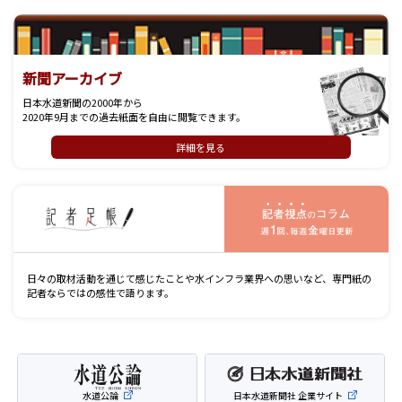
新聞アーカイブ
日本水道新聞の2000年から
2020年9月までの過去紙面を自由に閲覧できます。
詳細を見る
記
日々の取材活動を通じて感じたことや水インフラ業界への思いなど、専門紙の
記者ならではの感性で語ります。
水道公論
日本水道新聞社 企業サイト