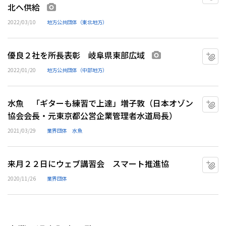
北へ供給
画像あり
2022/03/10
地方公共団体（東北地方）
優良２社を所長表彰 岐阜県東部広域
マ
画像あり
2022/01/20
地方公共団体（中部地方）
水魚 「ギターも練習で上達」増子敦（日本オゾン
マ
協会会長・元東京都公営企業管理者水道局長）
2021/03/29
業界団体
水魚
来月２２日にウェブ講習会 スマート推進協
マ
2020/11/26
業界団体