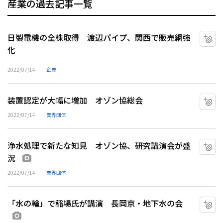
産業の過去記事一覧
日製電機の全株取得 渡辺パイプ、関西で販売網強
マ
化
2022/07/14
企業
装置認定が大幅に増加 オゾン協総会
マ
2022/07/14
業界団体
浄水処理で新たな知見 オゾン協、研究講演会が盛
マ
況
画像あり
2022/07/14
業界団体
「水の輪」で稲場氏が講演 長岡京・地下水の会
マ
画像あり