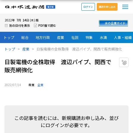
メ
日本水道新聞 電子版
ログイン
購読お申し込み
7
14
2022年
月
日 (木) 版
水の企業ガイド
別の日付を表示
PDF版で読む
トップ
総合
地方行政
産業
社説
特集
水滴
人事・組織
トップ
産業
日製電機の全株取得 渡辺パイプ、関西で販売網強化
日製電機の全株取得 渡辺パイプ、関西で
マ
販売網強化
2022/07/14
産業
企業
この記事を読むには、新規購読お申し込み、並び
にログインが必要です。