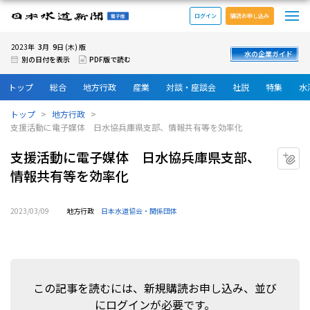
メ
日本水道新聞 電子版
ログイン
購読お申し込み
3
9
2023年
月
日 (木) 版
水の企業ガイド
別の日付を表示
PDF版で読む
トップ
総合
地方行政
産業
対談・座談会
社説
特集
水
トップ
地方行政
支援活動に電子媒体 日水協兵庫県支部、情報共有等を効率化
支援活動に電子媒体 日水協兵庫県支部、
マ
情報共有等を効率化
2023/03/09
地方行政
日本水道協会・関係団体
この記事を読むには、新規購読お申し込み、並び
にログインが必要です。