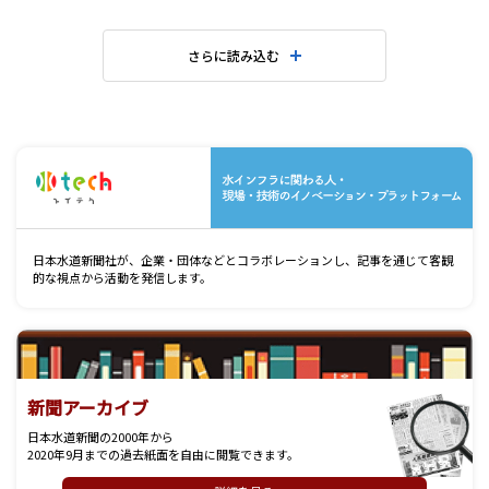
さらに読み込む
水
日本水道新聞社が、企業・団体などとコラボレーションし、記事を通じて客観
的な視点から活動を発信します。
新聞アーカイブ
日本水道新聞の2000年から
2020年9月までの過去紙面を自由に閲覧できます。