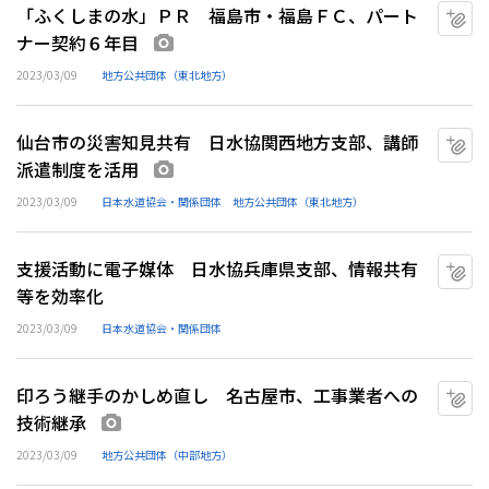
「ふくしまの水」ＰＲ 福島市・福島ＦＣ、パート
マ
ナー契約６年目
画像あり
2023/03/09
地方公共団体（東北地方）
仙台市の災害知見共有 日水協関西地方支部、講師
マ
派遣制度を活用
画像あり
2023/03/09
日本水道協会・関係団体
地方公共団体（東北地方）
支援活動に電子媒体 日水協兵庫県支部、情報共有
マ
等を効率化
2023/03/09
日本水道協会・関係団体
印ろう継手のかしめ直し 名古屋市、工事業者への
マ
技術継承
画像あり
2023/03/09
地方公共団体（中部地方）