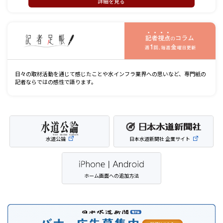
詳細を見る
記
日々の取材活動を通じて感じたことや水インフラ業界への思いなど、専門紙の
記者ならではの感性で語ります。
水道公論
日本水道新聞社 企業サイト
ホーム画面への追加方法