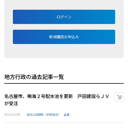
ログイン
新規購読お申込み
地方行政の過去記事一覧
名古屋市、鳴海２号配水池を更新 戸田建設らＪＶ
マ
が受注
2023/03/09
地方公共団体（中部地方）
企業