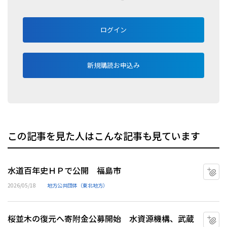
ログイン
新規購読お申込み
この記事を見た人はこんな記事も見ています
水道百年史ＨＰで公開 福島市
マ
2026/05/18
地方公共団体（東北地方）
桜並木の復元へ寄附金公募開始 水資源機構、武蔵
マ