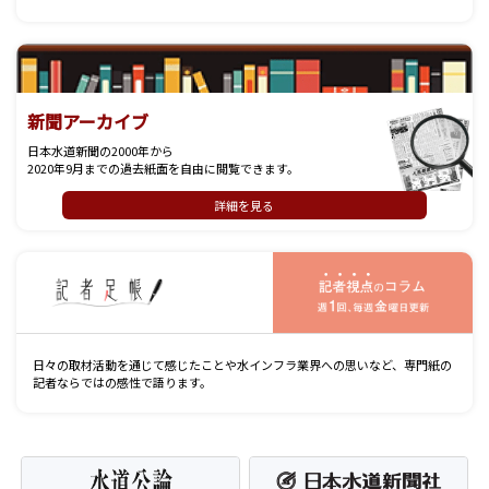
新聞アーカイブ
日本水道新聞の2000年から
2020年9月までの過去紙面を自由に閲覧できます。
詳細を見る
記
日々の取材活動を通じて感じたことや水インフラ業界への思いなど、専門紙の
記者ならではの感性で語ります。