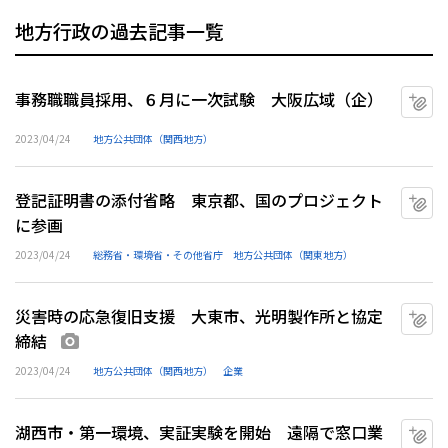
地方行政の過去記事一覧
事務職職員採用、６月に一次試験 大阪広域（企）
マ
2023/04/24
地方公共団体（関西地方）
登記証明書の添付省略 東京都、国のプロジェクト
マ
に参画
2023/04/24
総務省・環境省・その他省庁
地方公共団体（関東地方）
災害時の応急復旧支援 大東市、光明製作所と協定
マ
締結
画像あり
2023/04/24
地方公共団体（関西地方）
企業
湖西市・第一環境、実証実験を開始 遠隔で窓口業
マ