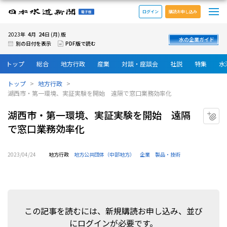
メ
日本水道新聞 電子版
ログイン
購読お申し込み
4
24
2023年
月
日 (月) 版
水の企業ガイド
別の日付を表示
PDF版で読む
トップ
総合
地方行政
産業
対談・座談会
社説
特集
水
トップ
地方行政
湖西市・第一環境、実証実験を開始 遠隔で窓口業務効率化
湖西市・第一環境、実証実験を開始 遠隔
マ
で窓口業務効率化
2023/04/24
地方行政
地方公共団体（中部地方）
企業
製品・技術
この記事を読むには、新規購読お申し込み、並び
にログインが必要です。