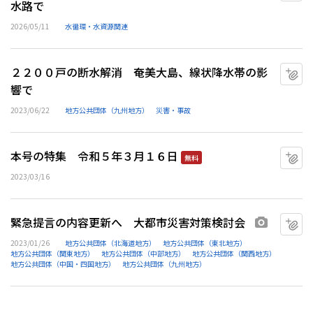
水路で
2026/05/11
水循環・水資源関連
２２００戸の断水解消 奄美大島、線状降水帯の影
マ
響で
2023/06/22
地方公共団体（九州地方）
災害・事故
本号の特集 令和５年３月１６日
マ
無料
2023/03/16
緊急提言の内容更新へ 大都市災害対策検討会
マ
画像あり
2023/01/26
地方公共団体（北海道地方）
地方公共団体（東北地方）
地方公共団体（関東地方）
地方公共団体（中部地方）
地方公共団体（関西地方）
地方公共団体（中国・四国地方）
地方公共団体（九州地方）