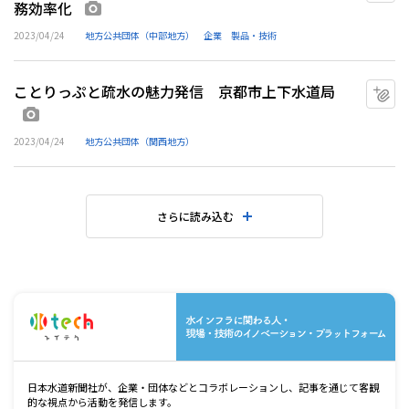
務効率化
画像あり
2023/04/24
地方公共団体（中部地方）
企業
製品・技術
ことりっぷと疏水の魅力発信 京都市上下水道局
マ
画像あり
2023/04/24
地方公共団体（関西地方）
さらに読み込む
水
日本水道新聞社が、企業・団体などとコラボレーションし、記事を通じて客観
的な視点から活動を発信します。