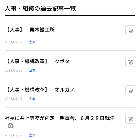
人事・組織の過去記事一覧
【人事】 栗本鐵工所
マ
2023/05/15
企業
【人事・機構改革】 クボタ
マ
2023/05/15
企業
【人事・機構改革】 オルガノ
マ
2023/05/15
企業
社長に井上専務が内定 明電舎、６月２８日就任
マ
画像あり
2023/05/15
企業