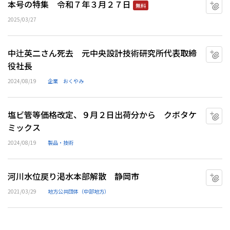
本号の特集 令和７年３月２７日
マ
無料
2025/03/27
中辻英二さん死去 元中央設計技術研究所代表取締
マ
役社長
2024/08/19
企業
おくやみ
塩ビ管等価格改定、９月２日出荷分から クボタケ
マ
ミックス
2024/08/19
製品・技術
河川水位戻り渇水本部解散 静岡市
マ
2021/03/29
地方公共団体（中部地方）