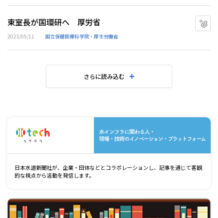
東室長が国環研へ 厚労省
マ
2023/05/11
国立保健医療科学院・厚生労働省
さらに読み込む
水
日本水道新聞社が、企業・団体などとコラボレーションし、記事を通じて客観
的な視点から活動を発信します。