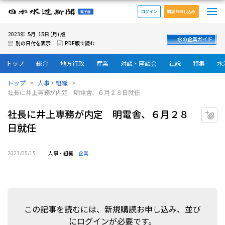
メ
日本水道新聞 電子版
ログイン
購読お申し込み
5
15
2023年
月
日 (月) 版
水の企業ガイド
別の日付を表示
PDF版で読む
トップ
総合
地方行政
産業
対談・座談会
社説
特集
水
トップ
人事・組織
社長に井上専務が内定 明電舎、６月２８日就任
社長に井上専務が内定 明電舎、６月２８
マ
日就任
2023/05/15
人事・組織
企業
この記事を読むには、新規購読お申し込み、並び
にログインが必要です。