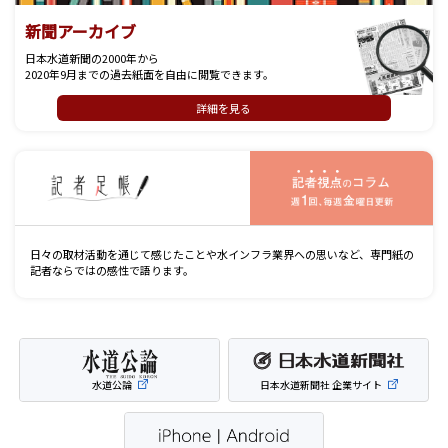
新聞アーカイブ
日本水道新聞の2000年から
2020年9月までの過去紙面を自由に閲覧できます。
詳細を見る
記
日々の取材活動を通じて感じたことや水インフラ業界への思いなど、専門紙の
記者ならではの感性で語ります。
水道公論
日本水道新聞社 企業サイト