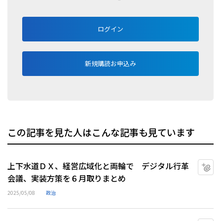
ログイン
新規購読お申込み
この記事を見た人はこんな記事も見ています
上下水道ＤＸ、経営広域化と両輪で デジタル行革
マ
会議、実装方策を６月取りまとめ
2025/05/08
政治