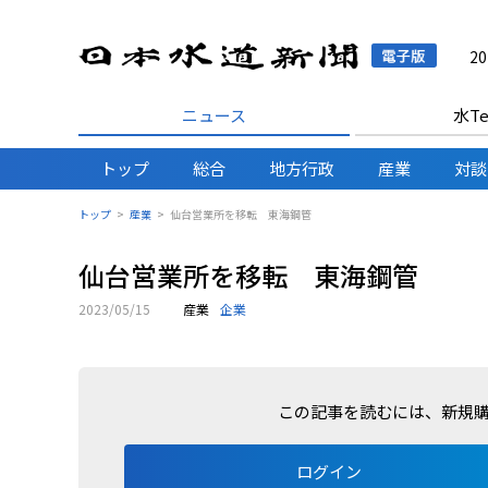
日本水
2
ニュース
水Te
トップ
総合
地方行政
産業
対談
トップ
産業
仙台営業所を移転 東海鋼管
仙台営業所を移転 東海鋼管
2023/05/15
産業
企業
この記事を読むには、新規
ログイン