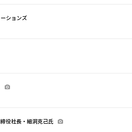
ューションズ
へ
画像あり
取締役社長・細洞克己氏
画像あり