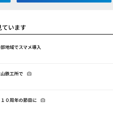
見ています
一部地域でスマメ導入
遠山鉄工所で
画像あり
、１０周年の節目に
画像あり