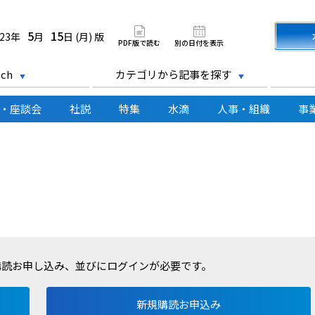
道新聞 電子版
5
15
023年
月
日 (月) 版
PDF版で読む
別の日付を表示
ch
カテゴリから記事を探す
・座談会
社説
特集
水滴
人事・組織
事
購読お申し込み、並びにログインが必要です。
新規購読お申込み