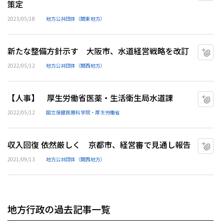
策定
2023/05/18
地方公共団体（関東地方）
新たな整備方針示す 大阪市、水道経営戦略を改訂
マ
2022/05/12
地方公共団体（関西地方）
【人事】 厚生労働省医薬・生活衛生局水道課
マ
2022/05/12
国立保健医療科学院・厚生労働省
収入回復 依然厳しく 京都市、経営審で見通し報告
マ
2021/09/13
地方公共団体（関西地方）
地方行政の過去記事一覧