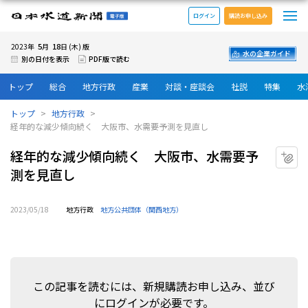
メ
日本水道新聞 電子版
ログイン
購読お申し込み
5
18
2023年
月
日 (木) 版
水の企業ガイド
別の日付を表示
PDF版で読む
トップ
総合
地方行政
産業
対談・座談会
社説
特集
水
トップ
地方行政
経年的な減少傾向続く 大阪市、水需要予測を見直し
経年的な減少傾向続く 大阪市、水需要予
マ
測を見直し
2023/05/18
地方行政
地方公共団体（関西地方）
この記事を読むには、新規購読お申し込み、並び
にログインが必要です。