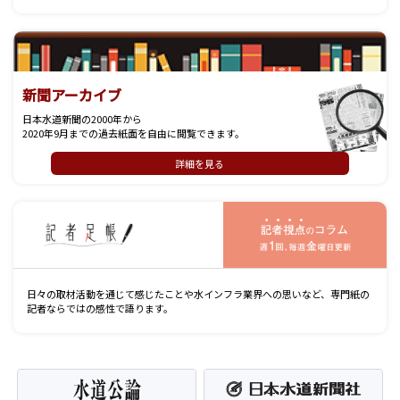
新聞アーカイブ
日本水道新聞の2000年から
2020年9月までの過去紙面を自由に閲覧できます。
詳細を見る
記
日々の取材活動を通じて感じたことや水インフラ業界への思いなど、専門紙の
記者ならではの感性で語ります。