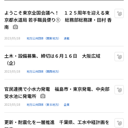
ようこそ東京全国会議へ！ １２５周年を迎える東
マ
京都水道局 若手職員便り① 総務部総務課・田村 香
南
画像あり
2023/05/18
地方公共団体（関東地方）
連載
土木・設備募集、締切は６月１６日 大阪広域
マ
（企）
2023/05/18
地方公共団体（関西地方）
官民連携で小水力発電 福島市・東京発電、中央部
マ
受水池に発電所
画像あり
2023/05/18
地方公共団体（東北地方）
企業
更新・耐震化を一層推進 千葉県、工水中経計画を
マ