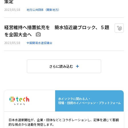
策定
2023/05/18
地方公共団体（関東地方）
経営維持へ措置拡充を 簡水協近畿ブロック、５題
マ
を全国大会へ
画像あり
2023/05/18
全国簡易水道協議会
さらに読み込む
水
日本水道新聞社が、企業・団体などとコラボレーションし、記事を通じて客観
的な視点から活動を発信します。