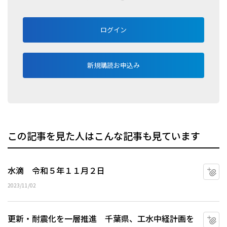
ログイン
新規購読お申込み
この記事を見た人はこんな記事も見ています
水滴 令和５年１１月２日
マ
2023/11/02
更新・耐震化を一層推進 千葉県、工水中経計画を
マ