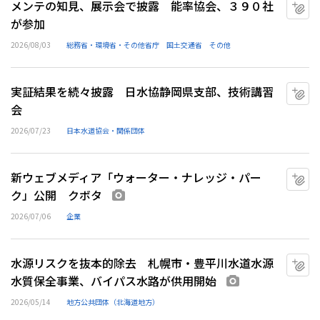
メンテの知見、展示会で披露 能率協会、３９０社
マ
が参加
2026/08/03
総務省・環境省・その他省庁
国土交通省
その他
実証結果を続々披露 日水協静岡県支部、技術講習
マ
会
2026/07/23
日本水道協会・関係団体
新ウェブメディア「ウォーター・ナレッジ・パー
マ
ク」公開 クボタ
画像あり
2026/07/06
企業
水源リスクを抜本的除去 札幌市・豊平川水道水源
マ
水質保全事業、バイパス水路が供用開始
画像あり
2026/05/14
地方公共団体（北海道地方）