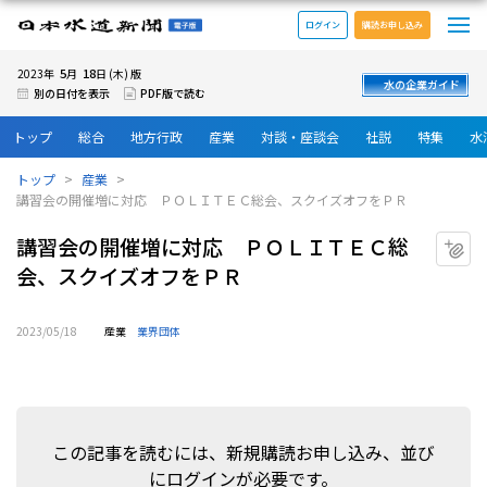
メ
日本水道新聞 電子版
ログイン
購読お申し込み
5
18
2023年
月
日 (木) 版
水の企業ガイド
別の日付を表示
PDF版で読む
トップ
総合
地方行政
産業
対談・座談会
社説
特集
水
トップ
産業
講習会の開催増に対応 ＰＯＬＩＴＥＣ総会、スクイズオフをＰＲ
講習会の開催増に対応 ＰＯＬＩＴＥＣ総
マ
会、スクイズオフをＰＲ
2023/05/18
産業
業界団体
この記事を読むには、新規購読お申し込み、並び
にログインが必要です。