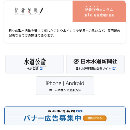
記
日々の取材活動を通じて感じたことや水インフラ業界への思いなど、専門紙の
記者ならではの感性で語ります。
水道公論
日本水道新聞社 企業サイト
ホーム画面への追加方法