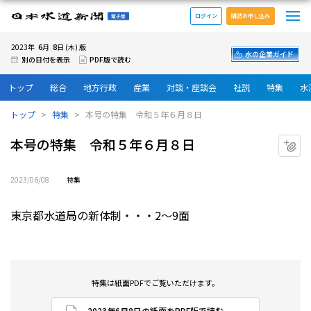
メ
日本水道新聞 電子版
ログイン
購読お申し込み
6
8
2023年
月
日 (木) 版
水の企業ガイド
別の日付を表示
PDF版で読む
トップ
総合
地方行政
産業
対談・座談会
社説
特集
水
トップ
特集
本号の特集 令和５年６月８日
本号の特集 令和５年６月８日
マ
2023/06/08
特集
東京都水道局の新体制・・・2～9面
特集は紙面PDFでご覧いただけます。
2023年6月8日の紙面をPDF版で読む