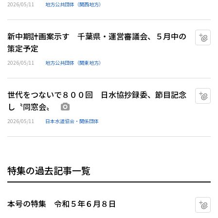
2026/05/11
地方公共団体（関西地方）
新中期計画案示す 千葉県・運営審議会、５月中の
マ
策定予定
2026/05/11
地方公共団体（関東地方）
世代をつないで８００回 日水協抄録委、節目記念
マ
し〝同窓会〟
画像あり
2026/05/11
日本水道協会・関係団体
特集の過去記事一覧
本号の特集 令和５年６月８日
マ