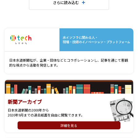
さらに読み込む
水
日本水道新聞社が、企業・団体などとコラボレーションし、記事を通じて客観
的な視点から活動を発信します。
新聞アーカイブ
日本水道新聞の2000年から
2020年9月までの過去紙面を自由に閲覧できます。
詳細を見る