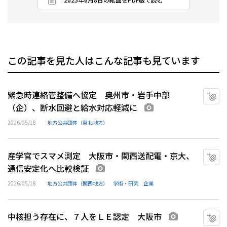
この記事を見た人はこんな記事も見ています
緊急時連絡管整備へ協定 奥州市・岩手中部
マ
（企）、断水回避と給水対応軽減に
画像あり
2026/05/18
地方公共団体（東北地方）
産学官でスマメ測定 大阪市・関西送配電・京大、
マ
通信安定化へ比較検証
画像あり
2026/05/18
地方公共団体（関西地方）
学術・研究
企業
中核担う存在に、７人をＬＥ認定 大阪市
マ
画像あり