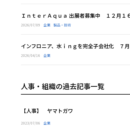
ＩｎｔｅｒＡｑｕａ 出展者募集中 １２月１
2026/07/09
企業
製品・技術
インフロニア、水ｉｎｇを完全子会社化 ７月
2026/04/16
企業
人事・組織の過去記事一覧
【人事】 ヤマトガワ
2023/07/06
企業