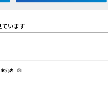
見ています
ン案公表
画像あり