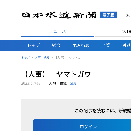
日本水
2
ニュース
水Te
トップ
総合
地方行政
産業
対談
トップ
人事・組織
【人事】 ヤマトガワ
【人事】 ヤマトガワ
2023/07/06
人事・組織
企業
この記事を読むには、新規
ログイン