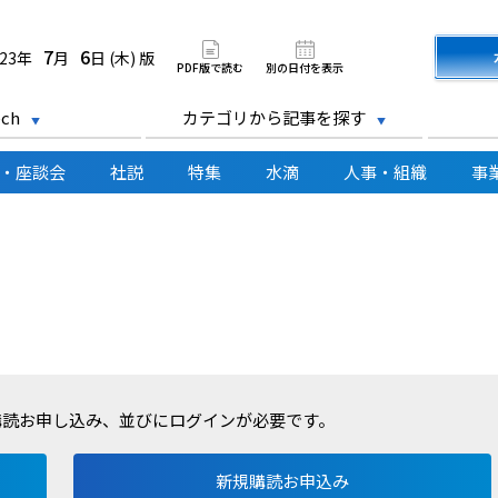
道新聞 電子版
7
6
023年
月
日 (木) 版
PDF版で読む
別の日付を表示
ch
カテゴリから記事を探す
・座談会
社説
特集
水滴
人事・組織
事
購読お申し込み、並びにログインが必要です。
新規購読お申込み