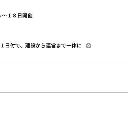
６～１８日開催
１日付で、建設から運営まで一体に
画像あり