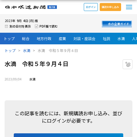
メ
日本水道新聞 電子版
ログイン
購読お申し込み
9
4
2023年
月
日 (月) 版
水の企業ガイド
別の日付を表示
PDF版で読む
トップ
総合
地方行政
産業
対談・座談会
社説
水滴
人
トップ
水滴
水滴 令和５年９月４日
水滴 令和５年９月４日
マ
2023/09/04
水滴
この記事を読むには、新規購読お申し込み、並び
にログインが必要です。