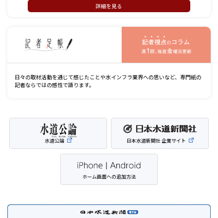
詳細を見る
記
日々の取材活動を通じて感じたことや水インフラ業界への思いなど、専門紙の
記者ならではの感性で語ります。
水道公論
日本水道新聞社 企業サイト
ホーム画面への追加方法