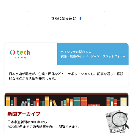
さらに読み込む
水
日本水道新聞社が、企業・団体などとコラボレーションし、記事を通じて客観
的な視点から活動を発信します。
新聞アーカイブ
日本水道新聞の2000年から
2020年9月までの過去紙面を自由に閲覧できます。