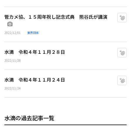
管カメ協、１５周年祝し記念式典 熊谷氏が講演
マ
画像あり
2022/12/01
業界団体
水滴 令和４年１１月２８日
マ
2022/11/28
水滴 令和４年１１月２４日
マ
2022/11/24
水滴の過去記事一覧