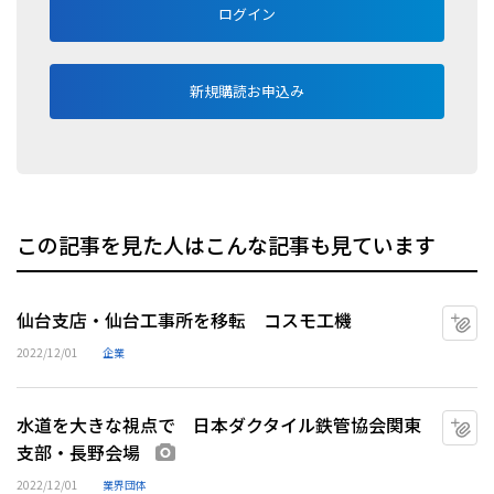
ログイン
新規購読お申込み
この記事を見た人はこんな記事も見ています
仙台支店・仙台工事所を移転 コスモ工機
マ
2022/12/01
企業
水道を大きな視点で 日本ダクタイル鉄管協会関東
マ
支部・長野会場
画像あり
2022/12/01
業界団体