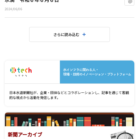
2024/06/06
さらに読み込む
水
日本水道新聞社が、企業・団体などとコラボレーションし、記事を通じて客観
的な視点から活動を発信します。
新聞アーカイブ