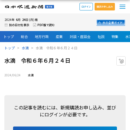
メ
日本水道新聞 電子版
ログイン
購読お申し込み
6
24
2024年
月
日 (月) 版
水の企業ガイド
別の日付を表示
PDF版で読む
トップ
総合
地方行政
産業
対談・座談会
社説
特集
水
トップ
水滴
水滴 令和６年６月２４日
水滴 令和６年６月２４日
マ
2024/06/24
水滴
この記事を読むには、新規購読お申し込み、並び
にログインが必要です。