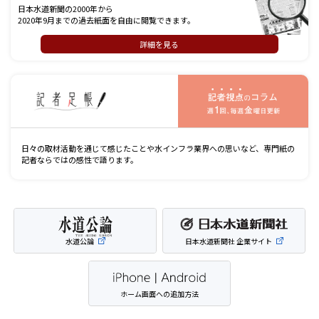
日本水道新聞の2000年から
2020年9月までの過去紙面を自由に閲覧できます。
詳細を見る
記
日々の取材活動を通じて感じたことや水インフラ業界への思いなど、専門紙の
記者ならではの感性で語ります。
水道公論
日本水道新聞社 企業サイト
ホーム画面への追加方法