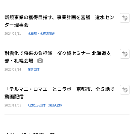
新規事業の獲得目指す、事業計画を審議 造水セン
マ
ター理事会
2024/03/11
水循環・水資源関連
耐震化で将来の負担減 ダク協セミナー 北海道支
マ
部・札幌会場
画像あり
2023/09/14
業界団体
「テルマエ・ロマエ」とコラボ 京都市、全５話で
マ
動画配信
2022/11/03
地方公共団体（関西地方）