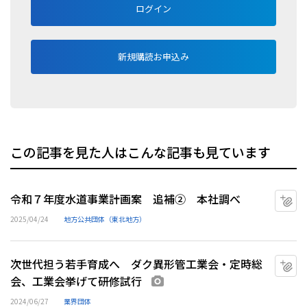
ログイン
新規購読お申込み
この記事を見た人はこんな記事も見ています
令和７年度水道事業計画案 追補② 本社調べ
マ
2025/04/24
地方公共団体（東北地方）
次世代担う若手育成へ ダク異形管工業会・定時総
マ
会、工業会挙げて研修試行
画像あり
2024/06/27
業界団体