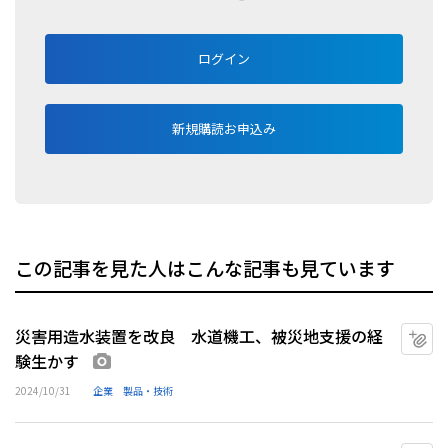
ログイン
新規購読お申込み
この記事を見た人はこんな記事も見ています
災害用造水装置を改良 水道機工、被災地支援の経
マ
験生かす
画像あり
2024/10/31
企業
製品・技術