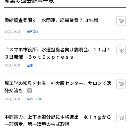
産業の過去記事一覧
需給調査委開く 水団連、総事業費７.３％増
マ
2024/10/31
業界団体
〝スマホ市役所〟水道担当者向け説明会、１１月１
マ
３日開催 ＢｏｔＥｘｐｒｅｓｓ
2024/10/31
企業
膜工学の知見を共有 神大膜センター、サロンで活
マ
発交流も
画像あり
2024/10/31
学術・研究
中部電力、上下水道分野に本格進出 水ｉｎｇから
マ
一部譲受、第一環境の株式取得