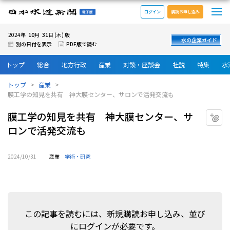
メ
日本水道新聞 電子版
ログイン
購読お申し込み
10
31
2024年
月
日 (木) 版
水の企業ガイド
別の日付を表示
PDF版で読む
トップ
総合
地方行政
産業
対談・座談会
社説
特集
水
トップ
産業
膜工学の知見を共有 神大膜センター、サロンで活発交流も
膜工学の知見を共有 神大膜センター、サ
マ
ロンで活発交流も
2024/10/31
産業
学術・研究
この記事を読むには、新規購読お申し込み、並び
にログインが必要です。