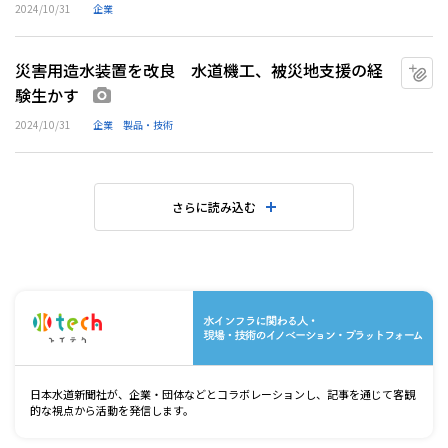
2024/10/31
企業
災害用造水装置を改良 水道機工、被災地支援の経
マ
験生かす
画像あり
2024/10/31
企業
製品・技術
さらに読み込む
水
日本水道新聞社が、企業・団体などとコラボレーションし、記事を通じて客観
的な視点から活動を発信します。