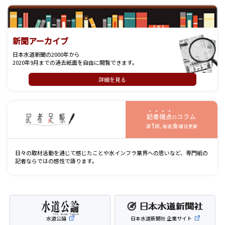
新聞アーカイブ
日本水道新聞の2000年から
2020年9月までの過去紙面を自由に閲覧できます。
詳細を見る
記
日々の取材活動を通じて感じたことや水インフラ業界への思いなど、専門紙の
記者ならではの感性で語ります。
水道公論
日本水道新聞社 企業サイト