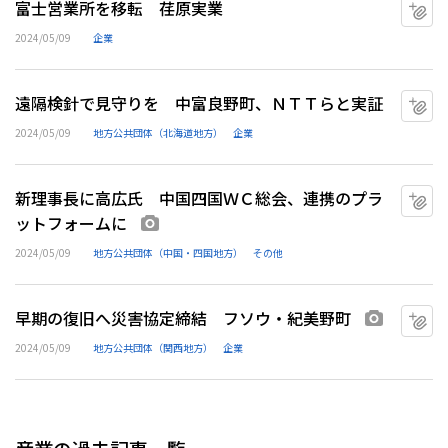
富士営業所を移転 荏原実業
マ
2024/05/09
企業
遠隔検針で見守りを 中富良野町、ＮＴＴらと実証
マ
2024/05/09
地方公共団体（北海道地方）
企業
新理事長に高広氏 中国四国ＷＣ総会、連携のプラ
マ
ットフォームに
画像あり
2024/05/09
地方公共団体（中国・四国地方）
その他
早期の復旧へ災害協定締結 フソウ・紀美野町
マ
画像あり
2024/05/09
地方公共団体（関西地方）
企業